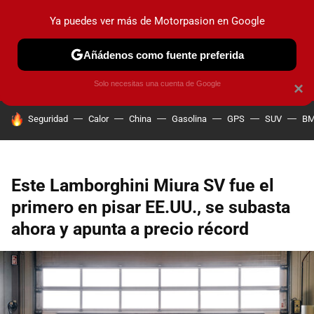
Ya puedes ver más de Motorpasion en Google
PRUEBAS
COCHES ELÉCTRICOS
OBSERVATORIO
F1
Añádenos como fuente preferida
Solo necesitas una cuenta de Google
×
HOY SE HABLA DE
Seguridad
Calor
China
Gasolina
GPS
SUV
B
Este Lamborghini Miura SV fue el
primero en pisar EE.UU., se subasta
ahora y apunta a precio récord