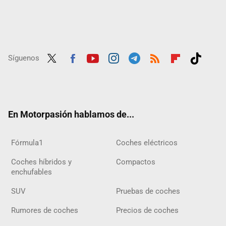
Síguenos
Twit
Fac
Yout
Inst
Tele
RSS
Flip
Tikt
ter
ebo
ube
agra
gra
boar
ok
ok
m
m
d
En Motorpasión hablamos de...
Fórmula1
Coches eléctricos
Coches híbridos y
Compactos
enchufables
SUV
Pruebas de coches
Rumores de coches
Precios de coches