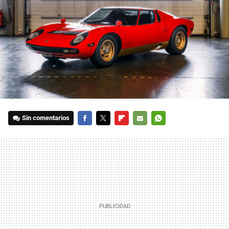
Sin comentarios
FACEBOOK
TWITTER
FLIPBOARD
E-
WHATSAPP
MAIL