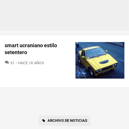
smart ucraniano estilo
setentero
COMENTARIOS
31
HACE 18 AÑOS
ARCHIVO DE NOTICIAS