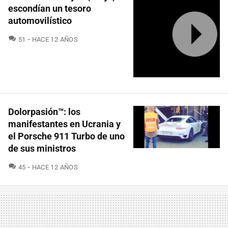
escondían un tesoro
automovilístico
COMENTARIOS
51
HACE 12 AÑOS
Dolorpasión™: los
manifestantes en Ucrania y
el Porsche 911 Turbo de uno
de sus ministros
COMENTARIOS
45
HACE 12 AÑOS