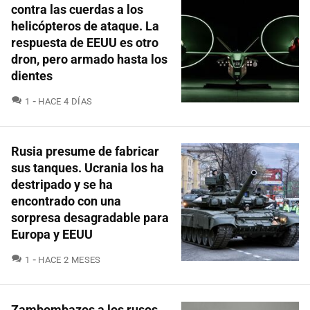
contra las cuerdas a los
helicópteros de ataque. La
respuesta de EEUU es otro
dron, pero armado hasta los
dientes
COMENTARIOS
1
HACE 4 DÍAS
Rusia presume de fabricar
sus tanques. Ucrania los ha
destripado y se ha
encontrado con una
sorpresa desagradable para
Europa y EEUU
COMENTARIOS
1
HACE 2 MESES
Zambombazos a los rusos