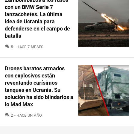
con un BMW Serie 7
lanzacohetes. La última
idea de Ucrania para
defenderse en el campo de
batalla
COMENTARIOS
5
HACE 7 MESES
Drones baratos armados
con explosivos están
reventando carísimos
tanques en Ucrania. Su
solución ha sido blindarlos a
lo Mad Max
COMENTARIOS
2
HACE UN AÑO