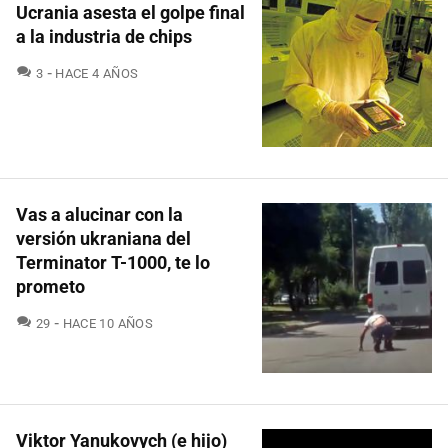
Ucrania asesta el golpe final
a la industria de chips
COMENTARIOS
3
HACE 4 AÑOS
Vas a alucinar con la
versión ukraniana del
Terminator T-1000, te lo
prometo
COMENTARIOS
29
HACE 10 AÑOS
Viktor Yanukovych (e hijo)