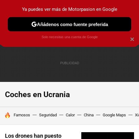
Ya puedes ver más de Motorpasion en Google
PRUEBAS
COCHES ELÉCTRICOS
OBSERVATORIO
F1
Añádenos como fuente preferida
Solo necesitas una cuenta de Google
×
Coches en Ucrania
HOY SE HABLA DE
Famosos
Seguridad
Calor
China
Google Maps
Xi
Los drones han puesto