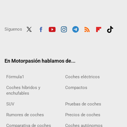
Síguenos
Twit
Fac
Yout
Inst
Tele
RSS
Flip
Tikt
ter
ebo
ube
agra
gra
boar
ok
ok
m
m
d
En Motorpasión hablamos de...
Fórmula1
Coches eléctricos
Coches híbridos y
Compactos
enchufables
SUV
Pruebas de coches
Rumores de coches
Precios de coches
Comparativa de coches
Coches autónomos