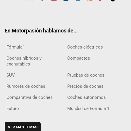
Twit
Fac
Yout
Inst
Tele
RSS
Flip
Tikt
ter
ebo
ube
agra
gra
boar
ok
ok
m
m
d
En Motorpasión hablamos de...
Fórmula1
Coches eléctricos
Coches híbridos y
Compactos
enchufables
SUV
Pruebas de coches
Rumores de coches
Precios de coches
Comparativa de coches
Coches autónomos
Futuro
Mundial de Fórmula 1
VER MÁS TEMAS