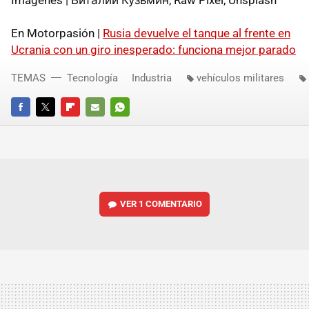
Imágenes | Виталий Кузьмин, Raw Pixel, Unsplash
En Motorpasión |
Rusia devuelve el tanque al frente en
Ucrania con un giro inesperado: funciona mejor parado
TEMAS
Tecnología
Industria
vehículos militares
FACEBOOK
TWITTER
FLIPBOARD
E-
WHATSAPP
MAIL
VER
1 COMENTARIO