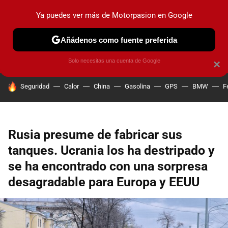
Ya puedes ver más de Motorpasion en Google
PRUEBAS
COCHES ELÉCTRICOS
OBSERVATORIO
F1
Añádenos como fuente preferida
Solo necesitas una cuenta de Google
×
HOY SE HABLA DE
Seguridad
Calor
China
Gasolina
GPS
BMW
F
Rusia presume de fabricar sus
tanques. Ucrania los ha destripado y
se ha encontrado con una sorpresa
desagradable para Europa y EEUU