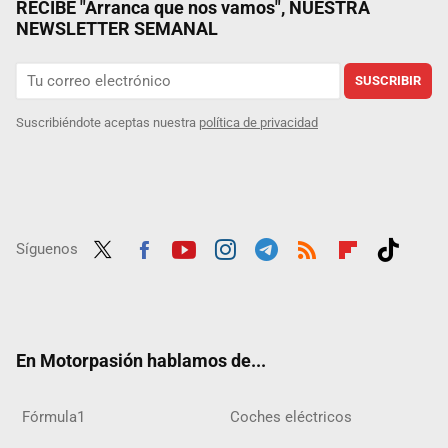
RECIBE "Arranca que nos vamos", NUESTRA
NEWSLETTER SEMANAL
SUSCRIBIR
Suscribiéndote aceptas nuestra
política de privacidad
Síguenos
Twit
Fac
Yout
Inst
Tele
RSS
Flip
Tikt
ter
ebo
ube
agra
gra
boar
ok
ok
m
m
d
En Motorpasión hablamos de...
Fórmula1
Coches eléctricos