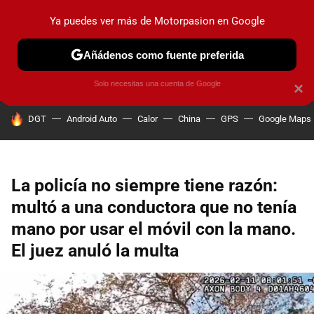
Ya puedes ver más de Motorpasion en Google
PRUEBAS
COCHES ELÉCTRICOS
OBSERVATORIO
F1
Añádenos como fuente preferida
Solo necesitas una cuenta de Google
×
HOY SE HABLA DE
DGT
Android Auto
Calor
China
GPS
Google Maps
La policía no siempre tiene razón:
multó a una conductora que no tenía
mano por usar el móvil con la mano.
El juez anuló la multa