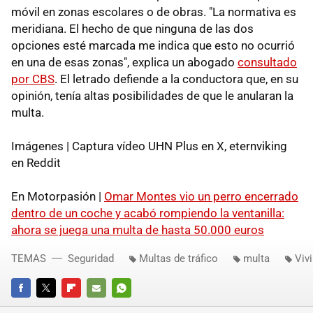
móvil en zonas escolares o de obras. "La normativa es
meridiana. El hecho de que ninguna de las dos
opciones esté marcada me indica que esto no ocurrió
en una de esas zonas", explica un abogado
consultado
por CBS
. El letrado defiende a la conductora que, en su
opinión, tenía altas posibilidades de que le anularan la
multa.
Imágenes | Captura vídeo UHN Plus en X, eternviking
en Reddit
En Motorpasión |
Omar Montes vio un perro encerrado
dentro de un coche y acabó rompiendo la ventanilla:
ahora se juega una multa de hasta 50.000 euros
TEMAS
Seguridad
Multas de tráfico
multa
Vivi
FACEBOOK
TWITTER
FLIPBOARD
E-
WHATSAPP