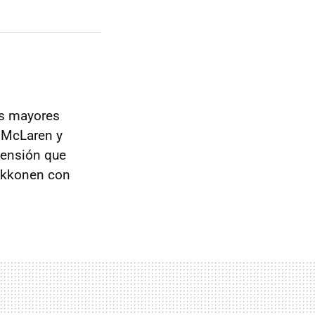
as mayores
 McLaren y
 tensión que
aikkonen con