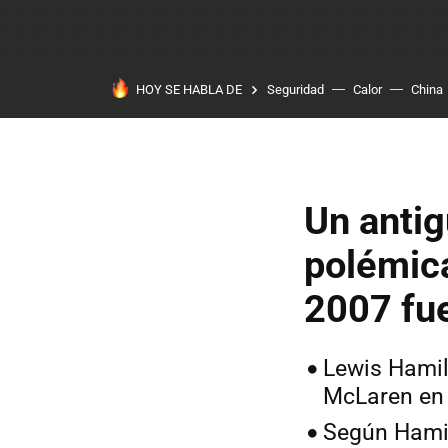
HOY SE HABLA DE
Seguridad
Calor
China
Un antig
polémica
2007 fue
Lewis Hamil
McLaren en
Según Hamil