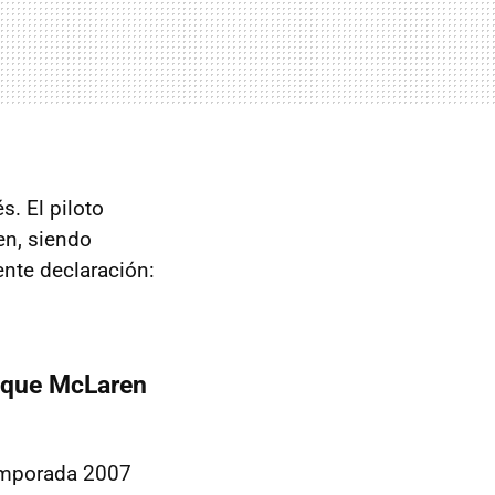
s. El piloto
en, siendo
nte declaración:
 que McLaren
temporada 2007