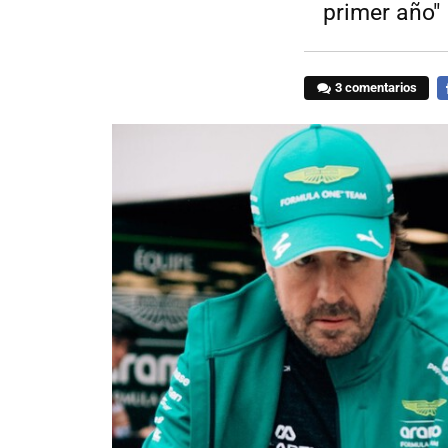
primer año"
3 comentarios
F