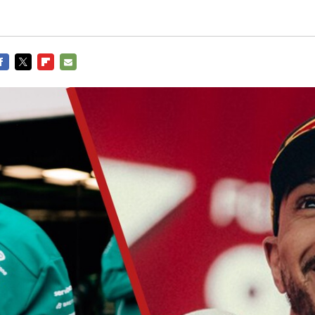
ACEBOOK
TWITTER
FLIPBOARD
E-
MAIL