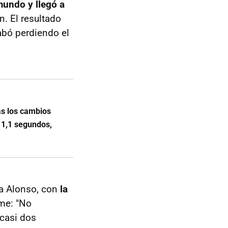
mundo y llegó a
. El resultado
abó perdiendo el
as los cambios
 1,1 segundos,
ra Alonso, con
la
me: "No
 casi dos