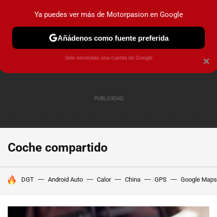
Ya puedes ver más de Motorpasion en Google
PRUEBAS
COCHES ELÉCTRICOS
OBSERVATORIO
F1
Añádenos como fuente preferida
Solo necesitas una cuenta de Google
×
Coche compartido
HOY SE HABLA DE
DGT
Android Auto
Calor
China
GPS
Google Maps