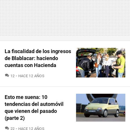
La fiscalidad de los ingresos
de Blablacar: haciendo
cuentas con Hacienda
COMENTARIOS
12
HACE 12 AÑOS
Esto me suena: 10
tendencias del automóvil
que vienen del pasado
(parte 2)
COMENTARIOS
22
HACE 12 AÑOS