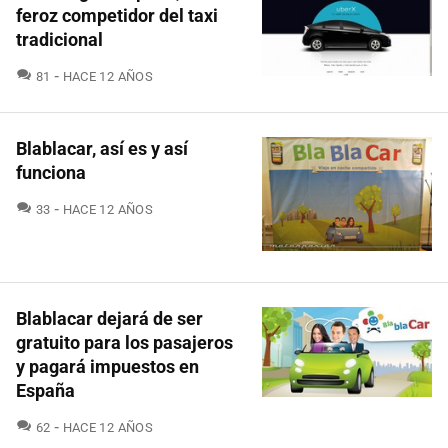
feroz competidor del taxi
tradicional
COMENTARIOS
81
HACE 12 AÑOS
Blablacar, así es y así
funciona
COMENTARIOS
33
HACE 12 AÑOS
Blablacar dejará de ser
gratuito para los pasajeros
y pagará impuestos en
España
COMENTARIOS
62
HACE 12 AÑOS