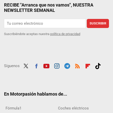
RECIBE "Arranca que nos vamos", NUESTRA
NEWSLETTER SEMANAL
SUSCRIBIR
Suscribiéndote aceptas nuestra
política de privacidad
Síguenos
Twit
Fac
Yout
Inst
Tele
RSS
Flip
Tikt
ter
ebo
ube
agra
gra
boar
ok
ok
m
m
d
En Motorpasión hablamos de...
Fórmula1
Coches eléctricos