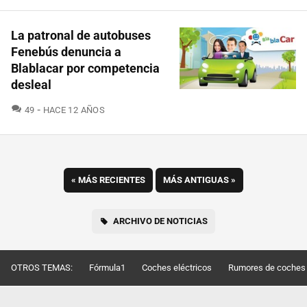
La patronal de autobuses
Fenebús denuncia a
Blablacar por competencia
desleal
COMENTARIOS
49
HACE 12 AÑOS
«
MÁS RECIENTES
MÁS ANTIGUAS
»
ARCHIVO DE NOTICIAS
OTROS TEMAS:
Fórmula1
Coches eléctricos
Rumores de coches