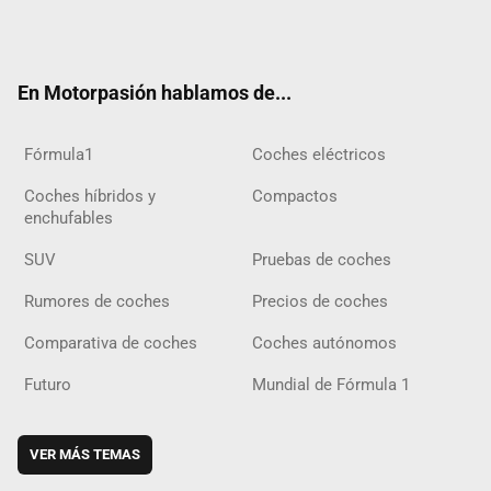
Twit
Fac
Yout
Inst
Tele
RSS
Flip
Tikt
ter
ebo
ube
agra
gra
boar
ok
ok
m
m
d
En Motorpasión hablamos de...
Fórmula1
Coches eléctricos
Coches híbridos y
Compactos
enchufables
SUV
Pruebas de coches
Rumores de coches
Precios de coches
Comparativa de coches
Coches autónomos
Futuro
Mundial de Fórmula 1
VER MÁS TEMAS