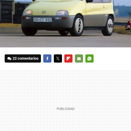
22 comentarios
FACEBOOK
TWITTER
FLIPBOARD
E-
WHATSAPP
MAIL