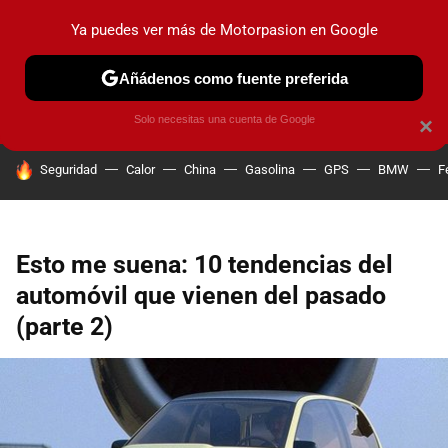
Ya puedes ver más de Motorpasion en Google
PRUEBAS
COCHES ELÉCTRICOS
OBSERVATORIO
F1
Añádenos como fuente preferida
Solo necesitas una cuenta de Google
×
HOY SE HABLA DE
Seguridad
Calor
China
Gasolina
GPS
BMW
F
Esto me suena: 10 tendencias del
automóvil que vienen del pasado
(parte 2)