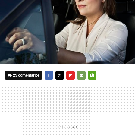
23 comentarios
FACEBOOK
TWITTER
FLIPBOARD
E-
WHATSAPP
MAIL