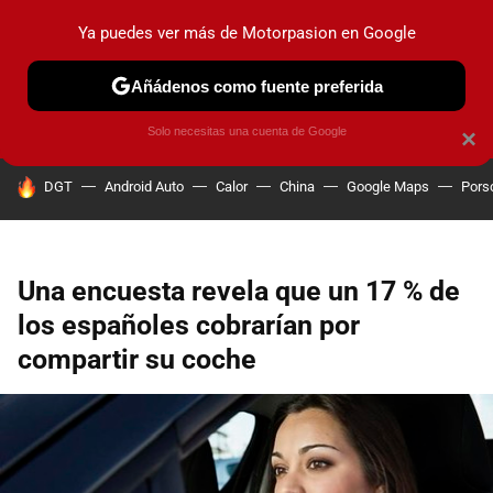
Ya puedes ver más de Motorpasion en Google
PRUEBAS
COCHES ELÉCTRICOS
OBSERVATORIO
F1
Añádenos como fuente preferida
Solo necesitas una cuenta de Google
×
HOY SE HABLA DE
DGT
Android Auto
Calor
China
Google Maps
Pors
Una encuesta revela que un 17 % de
los españoles cobrarían por
compartir su coche