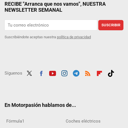
RECIBE "Arranca que nos vamos", NUESTRA
NEWSLETTER SEMANAL
SUSCRIBIR
Suscribiéndote aceptas nuestra
política de privacidad
Síguenos
Twit
Fac
Yout
Inst
Tele
RSS
Flip
Tikt
ter
ebo
ube
agra
gra
boar
ok
ok
m
m
d
En Motorpasión hablamos de...
Fórmula1
Coches eléctricos