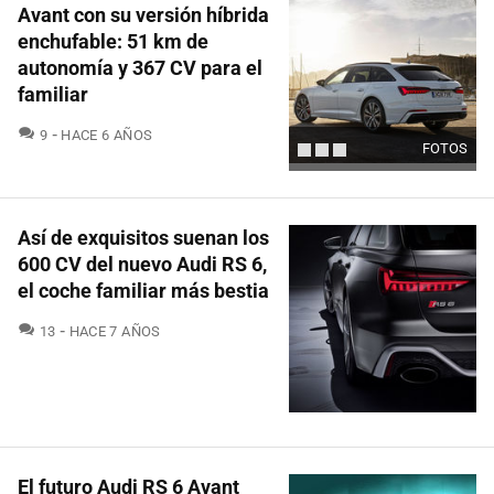
Avant con su versión híbrida
enchufable: 51 km de
autonomía y 367 CV para el
familiar
COMENTARIOS
9
HACE 6 AÑOS
FOTOS
Así de exquisitos suenan los
600 CV del nuevo Audi RS 6,
el coche familiar más bestia
COMENTARIOS
13
HACE 7 AÑOS
El futuro Audi RS 6 Avant