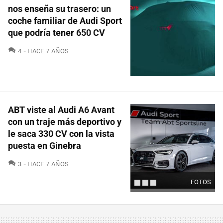
nos enseña su trasero: un
coche familiar de Audi Sport
que podría tener 650 CV
COMENTARIOS
4
HACE 7 AÑOS
ABT viste al Audi A6 Avant
con un traje más deportivo y
le saca 330 CV con la vista
puesta en Ginebra
COMENTARIOS
3
HACE 7 AÑOS
FOTOS