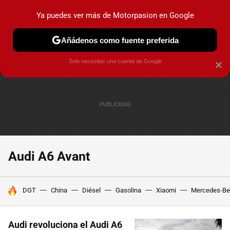
Ya puedes ver más de Motorpasion en Google
MENÚ
NUEVO
Añádenos como fuente preferida
PRUEBAS
COCHES ELÉCTRICOS
OBSERVATORIO
F1
Solo necesitas una cuenta de Google
×
Audi A6 Avant
HOY SE HABLA DE
DGT
China
Diésel
Gasolina
Xiaomi
Mercedes-Be
Audi revoluciona el Audi A6