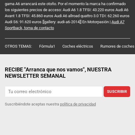
gama A6 arrancará este otoño. Por el momento la marca ha confirmado
los siguientes precios de acceso: Audi A6 1.8 TFSI: 43.220 euros Audi A6
Avant 1.8 TFSI: 45.860 euros Audi A6 allroad quattro 3.0 TDI: 62.260 euros
Audi S6: 91.620 euros [[gallery: audi-a6-2014]] En Motorpasión |
Audi A7
Sportback, toma de contacto
OTROS TEMAS:
Fórmula1
Coches eléctricos
Rumores de coches
RECIBE "Arranca que nos vamos", NUESTRA
NEWSLETTER SEMANAL
SUSCRIBIR
Suscribiéndote aceptas nuestra
política de privacidad