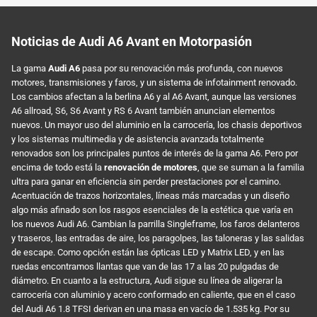
Noticias de Audi A6 Avant en Motorpasión
La gama
Audi A6
pasa por su renovación más profunda, con nuevos
motores, transmisiones y faros, y un sistema de infotainment renovado.
Los cambios afectan a la berlina A6 y al A6 Avant, aunque las versiones
A6 allroad, S6, S6 Avant y RS 6 Avant también anuncian elementos
nuevos. Un mayor uso del aluminio en la carrocería, los chasis deportivos
y los sistemas multimedia y de asistencia avanzada totalmente
renovados son los principales puntos de interés de la gama A6. Pero por
encima de todo está la
renovación de motores
, que se suman a la familia
ultra para ganar en eficiencia sin perder prestaciones por el camino.
Acentuación de trazos horizontales, líneas más marcadas y un diseño
algo más afinado son los rasgos esenciales de la estética que varía en
los nuevos Audi A6. Cambian la parrilla Singleframe, los faros delanteros
y traseros, las entradas de aire, los paragolpes, las taloneras y las salidas
de escape. Como opción están las ópticas LED y Matrix LED, y en las
ruedas encontramos llantas que van de las 17 a las 20 pulgadas de
diámetro. En cuanto a la estructura, Audi sigue su línea de aligerar la
carrocería con aluminio y acero conformado en caliente, que en el caso
del Audi A6 1.8 TFSI derivan en una masa en vacío de 1.535 kg. Por su