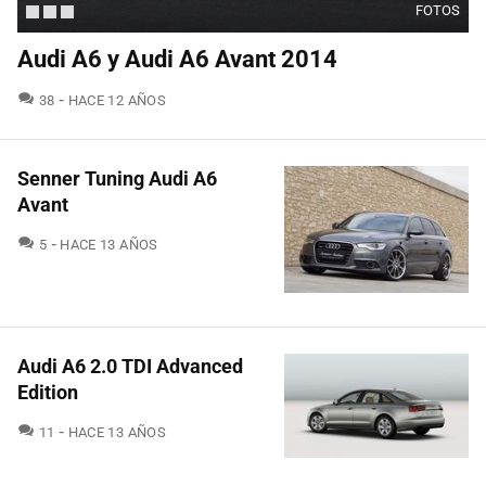
FOTOS
Audi A6 y Audi A6 Avant 2014
COMENTARIOS
38
HACE 12 AÑOS
Senner Tuning Audi A6
Avant
COMENTARIOS
5
HACE 13 AÑOS
Audi A6 2.0 TDI Advanced
Edition
COMENTARIOS
11
HACE 13 AÑOS