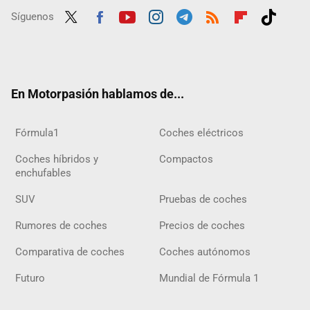
Síguenos
Twit
Fac
Yout
Inst
Tele
RSS
Flip
Tikt
ter
ebo
ube
agra
gra
boar
ok
ok
m
m
d
En Motorpasión hablamos de...
Fórmula1
Coches eléctricos
Coches híbridos y
Compactos
enchufables
SUV
Pruebas de coches
Rumores de coches
Precios de coches
Comparativa de coches
Coches autónomos
Futuro
Mundial de Fórmula 1