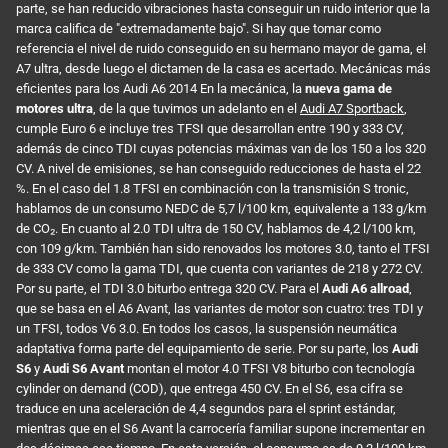
parte, se han reducido vibraciones hasta conseguir un ruido interior que la
marca califica de "extremadamente bajo". Si hay que tomar como
referencia el nivel de ruido conseguido en su hermano mayor de gama, el
A7 ultra, desde luego el dictamen de la casa es acertado. Mecánicas más
eficientes para los Audi A6 2014 En la mecánica, la
nueva gama de
motores ultra
, de la que tuvimos un adelanto en el
Audi A7 Sportback
,
cumple Euro 6 e incluye tres TFSI que desarrollan entre 190 y 333 CV,
además de cinco TDI cuyas potencias máximas van de los 150 a los 320
CV. A nivel de emisiones, se han conseguido reducciones de hasta el 22
%. En el caso del 1.8 TFSI en combinación con la transmisión S tronic,
hablamos de un consumo NEDC de 5,7 l/100 km, equivalente a 133 g/km
de CO₂. En cuanto al 2.0 TDI ultra de 150 CV, hablamos de 4,2 l/100 km,
con 109 g/km. También han sido renovados los motores 3.0, tanto el TFSI
de 333 CV como la gama TDI, que cuenta con variantes de 218 y 272 CV.
Por su parte, el TDI 3.0 biturbo entrega 320 CV. Para el
Audi A6 allroad
,
que se basa en el A6 Avant, las variantes de motor son cuatro: tres TDI y
un TFSI, todos V6 3.0. En todos los casos, la suspensión neumática
adaptativa forma parte del equipamiento de serie. Por su parte, los
Audi
S6
y
Audi S6 Avant
montan el motor 4.0 TFSI V8 biturbo con tecnología
cylinder on demand (COD), que entrega 450 CV. En el S6, esa cifra se
traduce en una aceleración de 4,4 segundos para el sprint estándar,
mientras que en el S6 Avant la carrocería familiar supone incrementar en