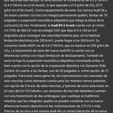
dos décimas ese tiempo. En esta versión, el consumo es de 9,2 l/100 km
(9,4 l/100 km en el S6 Avant), lo que equivale a 214 g/km de CO₂ (219
g/km en el S6 Avant). Como equipamiento de serie, los nuevos Audi S6 y
S6 Avant cuentan con tracción integral permanente quattro, llantas de 19
pulgadas y suspensión neumática adaptativa que rebaja la altura de la
carrocería 20 mm. Finalmente, el
Audi RS 6 Avant
cuenta con un motor
4.0 TFSI de 560 CV con tecnología COD que deja el 0 a 100 en 3,9
segundos para conseguir una velocidad máxima que, sin la habitual
limitación electrónica de 250 km/h, puede llegar a los 305 km/h. Su
consumo medio NEDC es de 9,6 l/100 km, que se traduce en 233 g/km de
CO₂. La transmisión de serie del nuevo Audi RS 6 cuenta con un
diferencial central con mayor limitación de deslizamiento. También de
serie incluye la suspensión neumática adaptativa comentada arriba, si
bien cuenta con la opción de la suspensión deportiva con Dynamic Ride
Control. En cuanto a las llantas, son de 20 pulgadas o, como opción, de 21
pulgadas. Para esta nueva gama A6, las transmisiones son manuales de
seis marchas como elemento común para los motores menos potentes,
con opción de S tronic de siete marchas, y tiptronic de ocho relaciones en
el caso del 3.0 TDI biturbo. Las versiones de tracción delantera cuentan
con una transmisión de dos embragues que sustituye al multitronic,
mientras que las integrales quattro se pueden combinar con un nuevo
diferencial trasero deportivo en las motorizaciones de 272 CV o más.
Precios de acceso a los nuevos Audi A6 La comercialización de la nueva