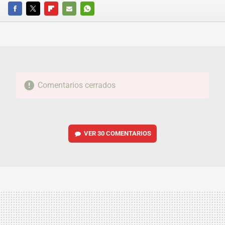
FACEBOOK
TWITTER
FLIPBOARD
E-
WHATSAPP
MAIL
Comentarios cerrados
VER
30 COMENTARIOS