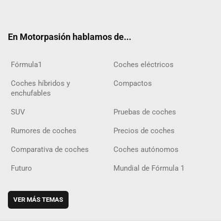
ter
ebo
ube
agra
gra
boar
ok
ok
m
m
d
En Motorpasión hablamos de...
Fórmula1
Coches eléctricos
Coches híbridos y
Compactos
enchufables
SUV
Pruebas de coches
Rumores de coches
Precios de coches
Comparativa de coches
Coches autónomos
Futuro
Mundial de Fórmula 1
VER MÁS TEMAS