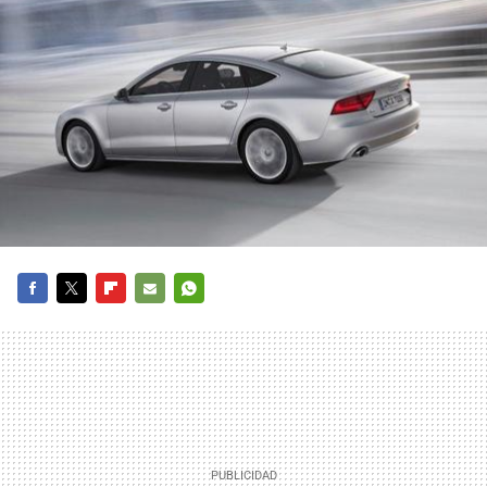
FACEBOOK
TWITTER
FLIPBOARD
E-
WHATSAPP
MAIL