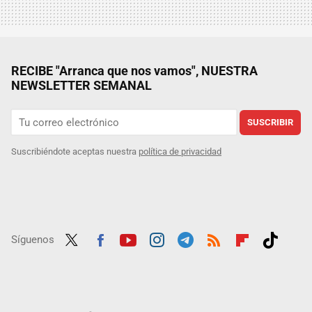
RECIBE "Arranca que nos vamos", NUESTRA
NEWSLETTER SEMANAL
SUSCRIBIR
Suscribiéndote aceptas nuestra
política de privacidad
Síguenos
Twit
Fac
Yout
Inst
Tele
RSS
Flip
Tikt
ter
ebo
ube
agra
gra
boar
ok
ok
m
m
d