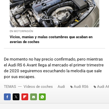
EN MOTORPASIÓN
Vicios, manías y malas costumbres que acaban en
averías de coches
De momento no hay precio confirmado, pero mientras
el Audi RS 6 Avant llega al mercado el primer trimestre
de 2020 seguiremos escuchando la melodía que sale
por sus escapes.
TEMAS
Vídeos de coches
Audi
Audi RS6
Audi A
FACEBOOK
TWITTER
FLIPBOARD
E-
WHATSAPP