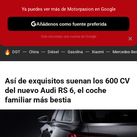
Ya puedes ver más de Motorpasion en Google
PRUEBAS
COCHES ELÉCTRICOS
OBSERVATORIO
F1
Añádenos como fuente preferida
Solo necesitas una cuenta de Google
×
HOY SE HABLA DE
DGT
China
Diésel
Gasolina
Xiaomi
Mercedes-Be
Así de exquisitos suenan los 600 CV
del nuevo Audi RS 6, el coche
familiar más bestia