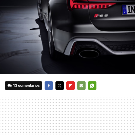
13 comentarios
FACEBOOK
TWITTER
FLIPBOARD
E-
WHATSAPP
MAIL