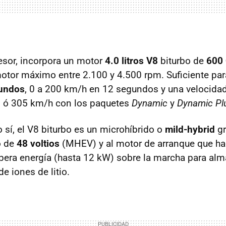
sor, incorpora un motor
4.0 litros V8
biturbo de
600
otor máximo entre 2.100 y 4.500 rpm. Suficiente par
gundos
, 0 a 200 km/h en 12 segundos y una velocid
0 ó 305 km/h con los paquetes
Dynamic
y
Dynamic Pl
 sí, el V8 biturbo es un microhíbrido o
mild-hybrid
gr
o de
48 voltios
(MHEV) y al motor de arranque que ha
upera energía (hasta 12 kW) sobre la marcha para al
e iones de litio.