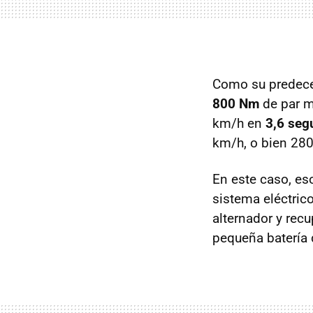
Como su predece
800 Nm
de par m
km/h en
3,6 se
km/h, o bien 28
En este caso, eso
sistema eléctric
alternador y rec
pequeña batería d