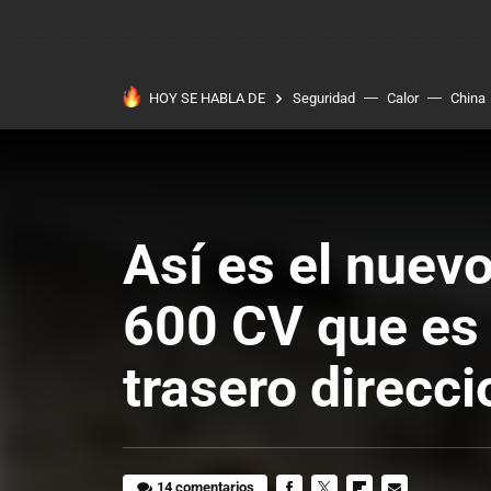
HOY SE HABLA DE
Seguridad
Calor
China
Así es el nuevo
600 CV que es 
trasero direcci
14 comentarios