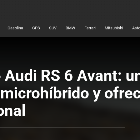
Gasolina
GPS
SUV
BMW
Ferrari
Mitsubishi
Asto
 Audi RS 6 Avant: un
microhíbrido y ofrec
onal