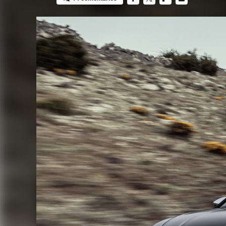
FACEBOOK
TWITTER
FLIPBOARD
E-
MAIL