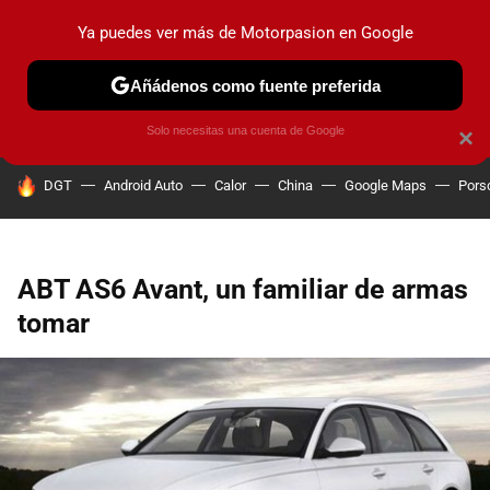
Ya puedes ver más de Motorpasion en Google
PRUEBAS
COCHES ELÉCTRICOS
OBSERVATORIO
F1
Añádenos como fuente preferida
Solo necesitas una cuenta de Google
×
HOY SE HABLA DE
DGT
Android Auto
Calor
China
Google Maps
Pors
ABT AS6 Avant, un familiar de armas
tomar