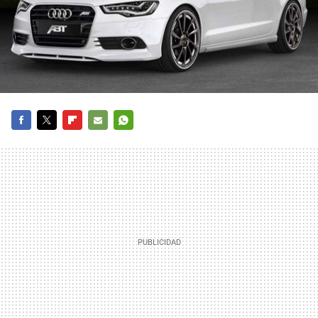
FACEBOOK
TWITTER
FLIPBOARD
E-
WHATSAPP
MAIL