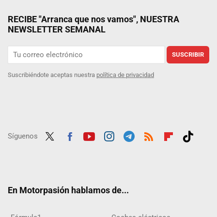
RECIBE "Arranca que nos vamos", NUESTRA
NEWSLETTER SEMANAL
SUSCRIBIR
Suscribiéndote aceptas nuestra
política de privacidad
Síguenos
Twit
Fac
Yout
Inst
Tele
RSS
Flip
Tikt
ter
ebo
ube
agra
gra
boar
ok
ok
m
m
d
En Motorpasión hablamos de...