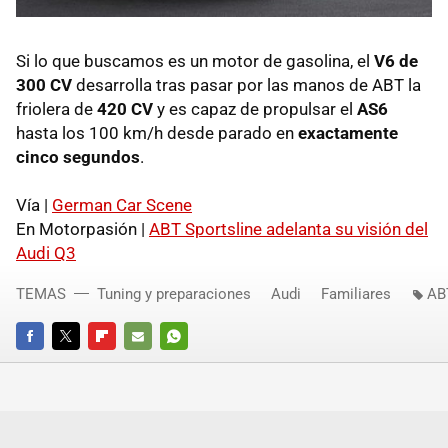
Si lo que buscamos es un motor de gasolina, el
V6 de
300 CV
desarrolla tras pasar por las manos de
ABT
la
friolera de
420 CV
y es capaz de propulsar el
AS6
hasta los 100 km/h desde parado en
exactamente
cinco segundos
.
Vía |
German Car Scene
En Motorpasión |
ABT
Sportsline adelanta su visión del
Audi Q3
TEMAS
Tuning y preparaciones
Audi
Familiares
AB
FACEBOOK
TWITTER
FLIPBOARD
E-
WHATSAPP
MAIL