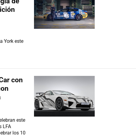
agia de
ición
a York este
Car con
con
a
elebran este
s LFA
lebrar los 10