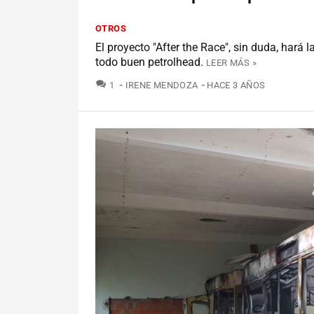
OTROS
El proyecto "After the Race", sin duda, hará l
todo buen petrolhead.
LEER MÁS »
COMENTARIOS
1
IRENE MENDOZA
HACE 3 AÑOS