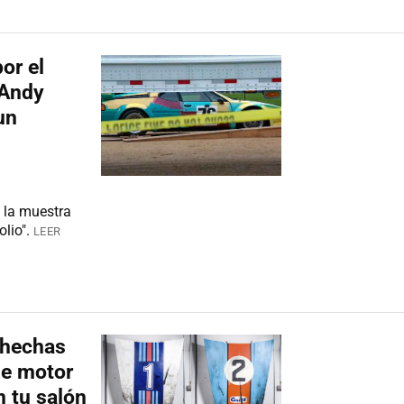
or el
 Andy
un
 la muestra
lio".
LEER
e hechas
de motor
n tu salón