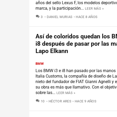
años del sello Lexus F, los modelos deportiv
marca, y la participación...
LEER MÁS »
COMENTARIOS
3
DANIEL MURIAS
HACE 8 AÑOS
Así de coloridos quedan los 
i8 después de pasar por las 
Lapo Elkann
BMW
Los BMW i3 e i8 han pasado por las manos
Italia Customs, la compañía de diseño de L
nieto del fundador de FIAT Gianni Agnelli y e
su obra es más que llamativo. Con el objeti
sobre las...
LEER MÁS »
COMENTARIOS
10
HÉCTOR ARES
HACE 9 AÑOS