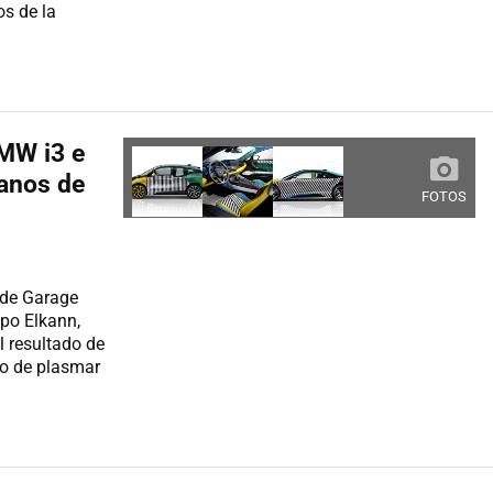
os de la
BMW i3 e
manos de
FOTOS
 de Garage
apo Elkann,
l resultado de
vo de plasmar