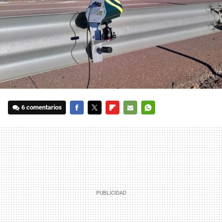
6 comentarios
FACEBOOK
TWITTER
FLIPBOARD
E-
WHATSAPP
MAIL