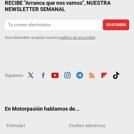
RECIBE "Arranca que nos vamos", NUESTRA
NEWSLETTER SEMANAL
SUSCRIBIR
Suscribiéndote aceptas nuestra
política de privacidad
Síguenos
Twit
Fac
Yout
Inst
Tele
RSS
Flip
Tikt
ter
ebo
ube
agra
gra
boar
ok
ok
m
m
d
En Motorpasión hablamos de...
Fórmula1
Coches eléctricos