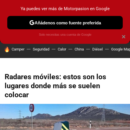
Ya puedes ver más de Motorpasion en Google
MENÚ
NUEVO
Añádenos como fuente preferida
PRUEBAS
COCHES ELÉCTRICOS
OBSERVATORIO
F1
Solo necesitas una cuenta de Google
×
HOY SE HABLA DE
Camper
Seguridad
Calor
China
Diésel
Google Ma
Radares móviles: estos son los
lugares donde más se suelen
colocar