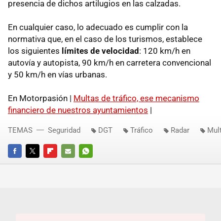
presencia de dichos artilugios en las calzadas.
En cualquier caso, lo adecuado es cumplir con la
normativa que, en el caso de los turismos, establece
los siguientes
límites de velocidad
: 120 km/h en
autovía y autopista, 90 km/h en carretera convencional
y 50 km/h en vías urbanas.
En Motorpasión |
Multas de tráfico, ese mecanismo
financiero de nuestros ayuntamientos
|
TEMAS
Seguridad
DGT
Tráfico
Radar
Mult
FACEBOOK
TWITTER
FLIPBOARD
E-
WHATSAPP
MAIL