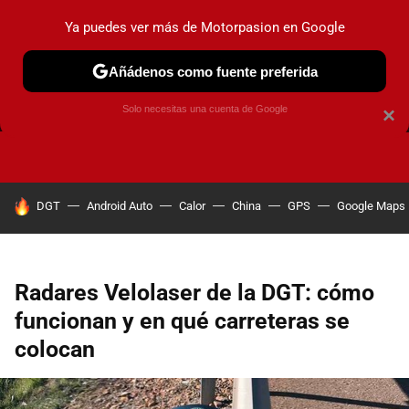
Ya puedes ver más de Motorpasion en Google
Añádenos como fuente preferida
FRENOS
CAMBIO DE ACEITE
AIRE ACONDICIONADO
Solo necesitas una cuenta de Google
×
HOY SE HABLA DE
DGT
Android Auto
Calor
China
GPS
Google Maps
Radares Velolaser de la DGT: cómo
funcionan y en qué carreteras se
colocan