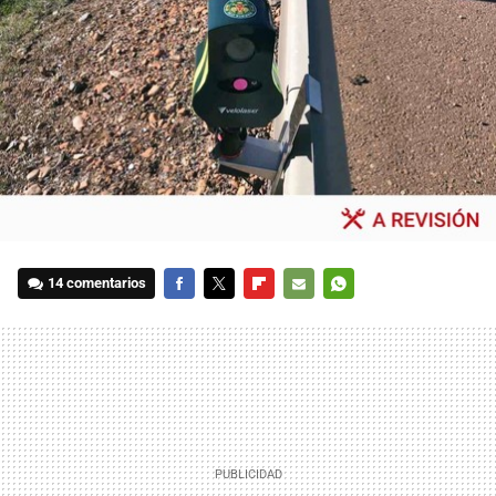
14 comentarios
FACEBOOK
TWITTER
FLIPBOARD
E-
WHATSAPP
MAIL