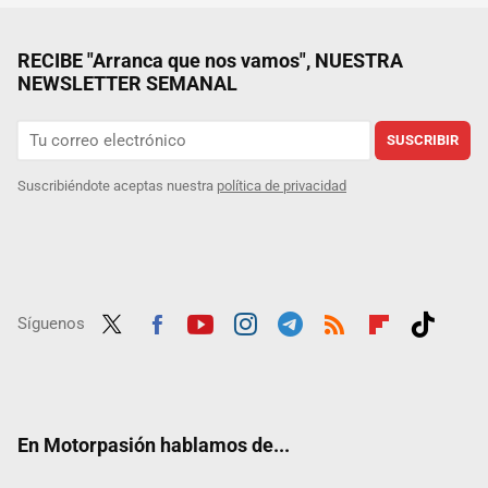
RECIBE "Arranca que nos vamos", NUESTRA
NEWSLETTER SEMANAL
SUSCRIBIR
Suscribiéndote aceptas nuestra
política de privacidad
Síguenos
Twit
Fac
Yout
Inst
Tele
RSS
Flip
Tikt
ter
ebo
ube
agra
gra
boar
ok
ok
m
m
d
En Motorpasión hablamos de...