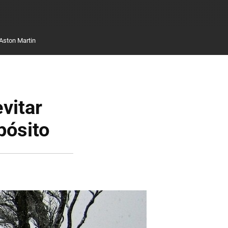
Aston Martin
evitar
pósito