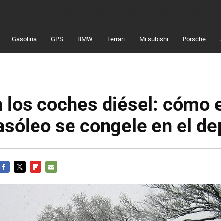
Gasolina
GPS
BMW
Ferrari
Mitsubishi
Porsche
en los coches diésel: cómo 
asóleo se congele en el de
FACEBOOK
TWITTER
FLIPBOARD
E-
MAIL