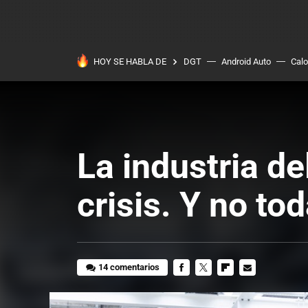
HOY SE HABLA DE
DGT
Android Auto
Calo
La industria d
crisis. Y no to
14 comentarios
FACEBOOK
TWITTER
FLIPBOARD
E-
MAIL