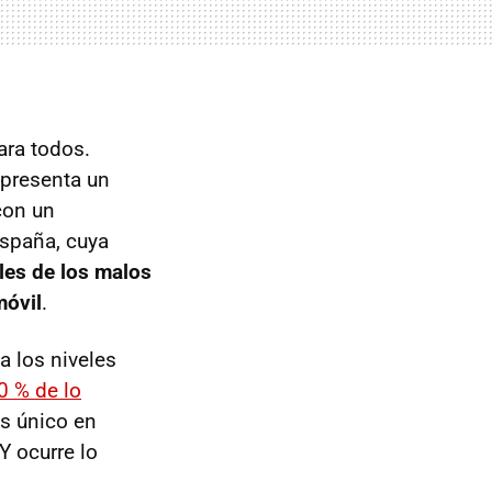
ara todos.
 presenta un
 con un
España, cuya
les de los malos
móvil
.
a los niveles
0 % de lo
es único en
Y ocurre lo