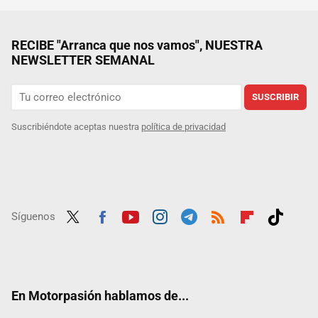
RECIBE "Arranca que nos vamos", NUESTRA
NEWSLETTER SEMANAL
SUSCRIBIR
Suscribiéndote aceptas nuestra
política de privacidad
Síguenos
Twit
Fac
Yout
Inst
Tele
RSS
Flip
Tikt
ter
ebo
ube
agra
gra
boar
ok
ok
m
m
d
En Motorpasión hablamos de...