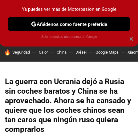
Ya puedes ver más de Motorpasion en Google
PRUEBAS
COCHES ELÉCTRICOS
OBSERVATORIO
F1
Añádenos como fuente preferida
Solo necesitas una cuenta de Google
×
HOY SE HABLA DE
Seguridad
Calor
China
Diésel
Google Maps
Xiaom
La guerra con Ucrania dejó a Rusia
sin coches baratos y China se ha
aprovechado. Ahora se ha cansado y
quiere que los coches chinos sean
tan caros que ningún ruso quiera
comprarlos