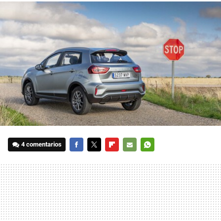
4 comentarios
FACEBOOK
TWITTER
FLIPBOARD
E-
WHATSAPP
MAIL