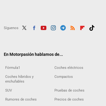
Síguenos
Twit
Fac
Yout
Inst
Tele
RSS
Flip
Tikt
ter
ebo
ube
agra
gra
boar
ok
ok
m
m
d
En Motorpasión hablamos de...
Fórmula1
Coches eléctricos
Coches híbridos y
Compactos
enchufables
SUV
Pruebas de coches
Rumores de coches
Precios de coches