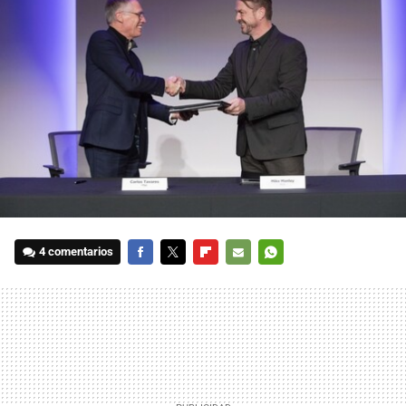
4 comentarios
FACEBOOK
TWITTER
FLIPBOARD
E-
WHATSAPP
MAIL