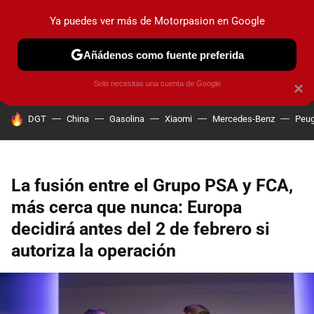
Ya puedes ver más de Motorpasion en Google
PRUEBAS
COCHES ELÉCTRICOS
OBSERVATORIO
F1
Añádenos como fuente preferida
Solo necesitas una cuenta de Google
×
HOY SE HABLA DE
DGT
China
Gasolina
Xiaomi
Mercedes-Benz
Peug
La fusión entre el Grupo PSA y FCA,
más cerca que nunca: Europa
decidirá antes del 2 de febrero si
autoriza la operación