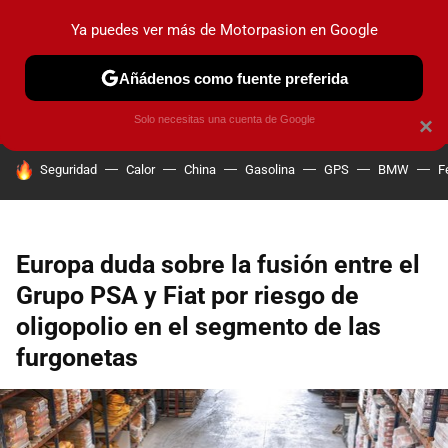
Ya puedes ver más de Motorpasion en Google
PRUEBAS
COCHES ELÉCTRICOS
OBSERVATORIO
F1
Añádenos como fuente preferida
Solo necesitas una cuenta de Google
×
HOY SE HABLA DE
Seguridad
Calor
China
Gasolina
GPS
BMW
F
Europa duda sobre la fusión entre el
Grupo PSA y Fiat por riesgo de
oligopolio en el segmento de las
furgonetas