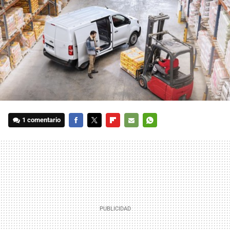
1 comentario
FACEBOOK
TWITTER
FLIPBOARD
E-
WHATSAPP
MAIL