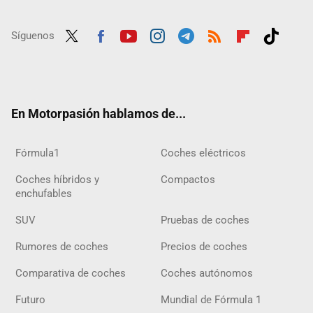
Síguenos
Twit
Fac
Yout
Inst
Tele
RSS
Flip
Tikt
ter
ebo
ube
agra
gra
boar
ok
ok
m
m
d
En Motorpasión hablamos de...
Fórmula1
Coches eléctricos
Coches híbridos y
Compactos
enchufables
SUV
Pruebas de coches
Rumores de coches
Precios de coches
Comparativa de coches
Coches autónomos
Futuro
Mundial de Fórmula 1