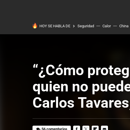
HOY SE HABLA DE
Seguridad
Calor
China
“¿Cómo protege
quien no puede
Carlos Tavares
56 comentarios