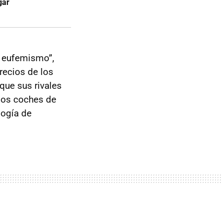
gar
n eufemismo”,
recios de los
que sus rivales
 los coches de
logía de