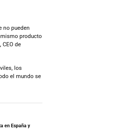
e no pueden
l mismo producto
, CEO de
iles, los
todo el mundo se
nta en España y