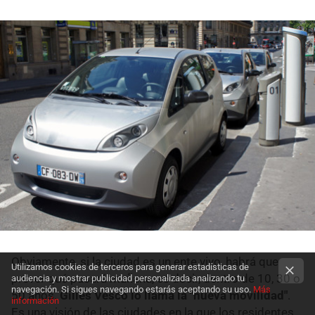
Obviamente, si la ciudad es un ente vivo, habrá que
Utilizamos cookies de terceros para generar estadísticas de
prever qué pasará mañana, es decir, dentro de 10, 30 o
audiencia y mostrar publicidad personalizada analizando tu
navegación. Si sigues navegando estarás aceptando su uso.
Más
50 años.
Gilles Vesco lo llama la "nueva movilidad"
.
información
Es una visión de las ciudades en la que los residentes