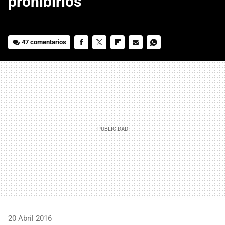
prohibirlos
47 comentarios
FACEBOOK
TWITTER
FLIPBOARD
E-
WHATSAPP
MAIL
20 Abril 2016