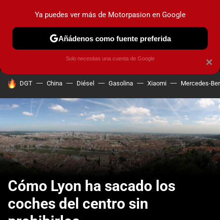
Ya puedes ver más de Motorpasion en Google
MENÚ
NUEVO
Añádenos como fuente preferida
PRUEBAS
COCHES ELÉCTRICOS
OBSERVATORIO
F1
Solo necesitas una cuenta de Google
×
HOY SE HABLA DE
DGT
China
Diésel
Gasolina
Xiaomi
Mercedes-Be
Cómo Lyon ha sacado los
coches del centro sin