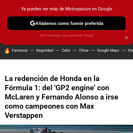
Ya puedes ver más de Motorpasion en Google
PRUEBAS
COCHES ELÉCTRICOS
OBSERVATORIO
F1
Añádenos como fuente preferida
Solo necesitas una cuenta de Google
×
HOY SE HABLA DE
Famosos
Seguridad
Calor
China
Google Maps
Xi
La redención de Honda en la
Fórmula 1: del 'GP2 engine' con
McLaren y Fernando Alonso a irse
como campeones con Max
Verstappen