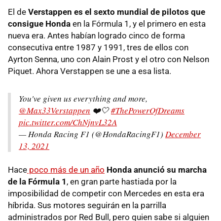
El de
Verstappen es el sexto mundial de pilotos que
consigue Honda
en la Fórmula 1, y el primero en esta
nueva era. Antes habían logrado cinco de forma
consecutiva entre 1987 y 1991, tres de ellos con
Ayrton Senna, uno con Alain Prost y el otro con Nelson
Piquet. Ahora Verstappen se une a esa lista.
You've given us everything and more,
@Max33Verstappen
❤️🤍
#ThePowerOfDreams
pic.twitter.com/ChNjnvL32A
— Honda Racing F1 (@HondaRacingF1)
December
13, 2021
Hace
poco más de un año
Honda anunció su marcha
de la Fórmula 1
, en gran parte hastiada por la
imposibilidad de competir con Mercedes en esta era
híbrida. Sus motores seguirán en la parrilla
administrados por Red Bull, pero quien sabe si alguien