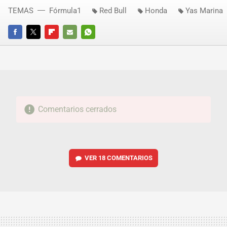
TEMAS
Fórmula1
Red Bull
Honda
Yas Marina
FACEBOOK
TWITTER
FLIPBOARD
E-
WHATSAPP
MAIL
Comentarios cerrados
VER
18 COMENTARIOS