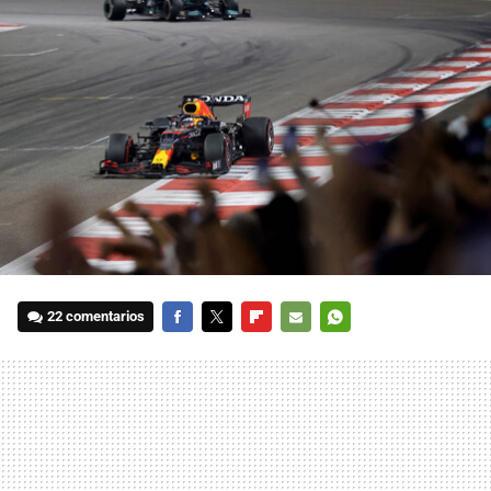
22 comentarios
FACEBOOK
TWITTER
FLIPBOARD
E-
WHATSAPP
MAIL