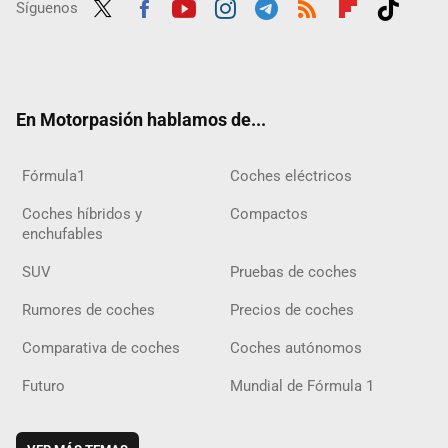
Síguenos
Twit
Fac
Yout
Inst
Tele
RSS
Flip
Tikt
ter
ebo
ube
agra
gra
boar
ok
ok
m
m
d
En Motorpasión hablamos de...
Fórmula1
Coches eléctricos
Coches híbridos y
Compactos
enchufables
SUV
Pruebas de coches
Rumores de coches
Precios de coches
Comparativa de coches
Coches autónomos
Futuro
Mundial de Fórmula 1