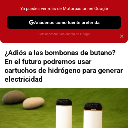
Motorpasión
Contenidos contratados por la
Ya puedes ver más de Motorpasion en Google
marca que se menciona
+info
Añádenos como fuente preferida
Espacio Toyota
Solo necesitas una cuenta de Google
×
¿Adiós a las bombonas de butano?
En el futuro podremos usar
cartuchos de hidrógeno para generar
electricidad