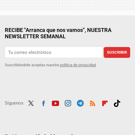
RECIBE "Arranca que nos vamos", NUESTRA
NEWSLETTER SEMANAL
SUSCRIBIR
Suscribiéndote aceptas nuestra
política de privacidad
Síguenos
Twit
Fac
Yout
Inst
Tele
RSS
Flip
Tikt
ter
ebo
ube
agra
gra
boar
ok
ok
m
m
d