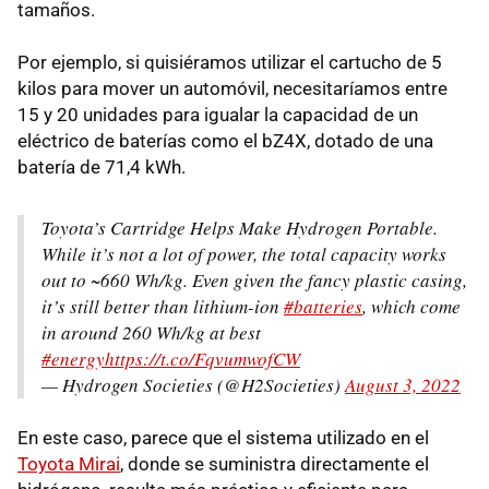
tamaños.
Por ejemplo, si quisiéramos utilizar el cartucho de 5
kilos para mover un automóvil, necesitaríamos entre
15 y 20 unidades para igualar la capacidad de un
eléctrico de baterías como el bZ4X, dotado de una
batería de 71,4 kWh.
Toyota’s Cartridge Helps Make Hydrogen Portable.
While it’s not a lot of power, the total capacity works
out to ~660 Wh/kg. Even given the fancy plastic casing,
it’s still better than lithium-ion
#batteries
, which come
in around 260 Wh/kg at best
#energy
https://t.co/FqvumwofCW
— Hydrogen Societies (@H2Societies)
August 3, 2022
En este caso, parece que el sistema utilizado en el
Toyota Mirai
, donde se suministra directamente el