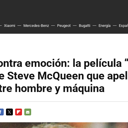
Xiaomi
Mercedes-Benz
Peugeot
Bugatti
Energía
Espa
ntra emoción: la película 
e Steve McQueen que apel
tre hombre y máquina
ACEBOOK
TWITTER
FLIPBOARD
E-
MAIL