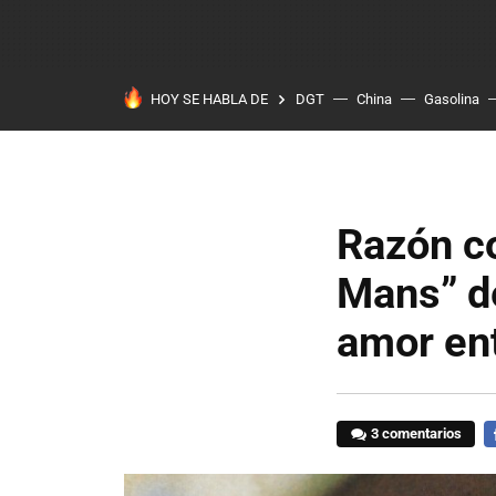
HOY SE HABLA DE
DGT
China
Gasolina
Razón co
Mans” d
amor en
3 comentarios
F