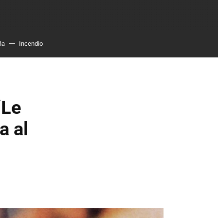
ña
Incendio
“Le
a al