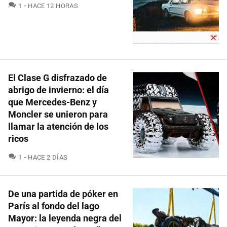
COMENTARIOS
1
HACE 12 HORAS
El Clase G disfrazado de
abrigo de invierno: el día
que Mercedes-Benz y
Moncler se unieron para
llamar la atención de los
ricos
COMENTARIOS
1
HACE 2 DÍAS
De una partida de póker en
París al fondo del lago
Mayor: la leyenda negra del