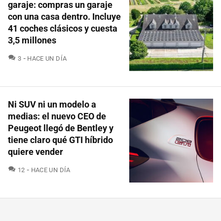
garaje: compras un garaje
con una casa dentro. Incluye
41 coches clásicos y cuesta
3,5 millones
COMENTARIOS
3
HACE UN DÍA
Ni SUV ni un modelo a
medias: el nuevo CEO de
Peugeot llegó de Bentley y
tiene claro qué GTI híbrido
quiere vender
COMENTARIOS
12
HACE UN DÍA