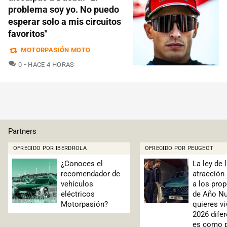
problema soy yo. No puedo
esperar solo a mis circuitos
favoritos"
MOTORPASIÓN MOTO
COMENTARIOS
0
HACE 4 HORAS
Partners
OFRECIDO POR IBERDROLA
OFRECIDO POR PEUGEOT
¿Conoces el
La ley de 
recomendador de
atracción
vehículos
a los pro
eléctricos
de Año Nu
Motorpasión?
quieres vi
2026 difer
es como 