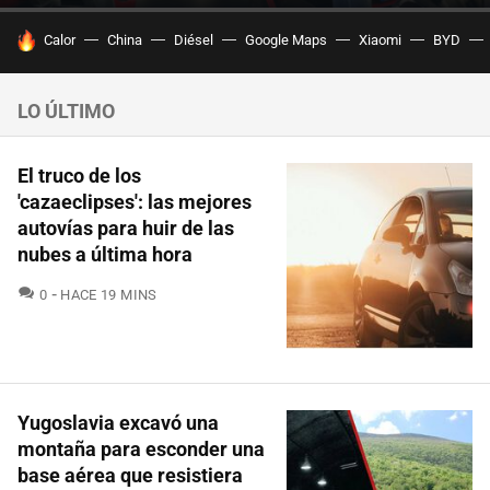
HOY SE HABLA DE
Calor
China
Diésel
Google Maps
Xiaomi
BYD
LO ÚLTIMO
El truco de los
'cazaeclipses': las mejores
autovías para huir de las
nubes a última hora
COMENTARIOS
0
HACE 19 MINS
Yugoslavia excavó una
montaña para esconder una
base aérea que resistiera