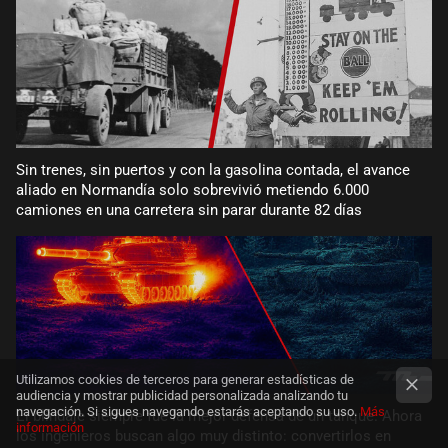
Sin trenes, sin puertos y con la gasolina contada, el avance
aliado en Normandía solo sobrevivió metiendo 6.000
camiones en una carretera sin parar durante 82 días
Utilizamos cookies de terceros para generar estadísticas de
audiencia y mostrar publicidad personalizada analizando tu
navegación. Si sigues navegando estarás aceptando su uso.
Más
El blindaje siempre fue la mejor defensa de un tanque. Ahora
información
los ingenieros buscan algo muy distinto: convertirlos en