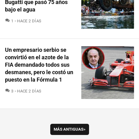
Bugatti que pasó 75 años
bajo el agua
COMENTARIOS
1
HACE 2 DÍAS
Un empresario serbio se
convirtió en el azote de la
FIA demandado todos sus
desmanes, pero le costó un
puesto en la Fórmula 1
COMENTARIOS
3
HACE 2 DÍAS
MÁS ANTIGUAS
»