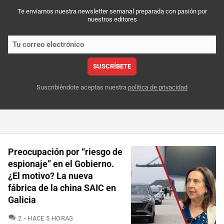
Te enviamos nuestra newsletter semanal preparada con pasión por
nuestros editores
SUSCRÍBETE
Suscribiéndote aceptas nuestra
política de privacidad
Preocupación por “riesgo de
espionaje” en el Gobierno.
¿El motivo? La nueva
fábrica de la china SAIC en
Galicia
COMENTARIOS
2
HACE 5 HORAS