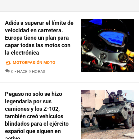
Adiós a superar el límite de
velocidad en carretera.
Europa tiene un plan para
capar todas las motos con
la electrónica
MOTORPASIÓN MOTO
COMENTARIOS
0
HACE 9 HORAS
Pegaso no solo se hizo
legendaria por sus
camiones y los Z-102,
también creó vehículos
blindados para el ejército
español que siguen en
activo