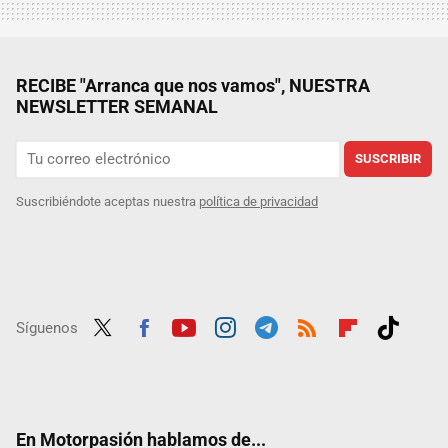
RECIBE "Arranca que nos vamos", NUESTRA
NEWSLETTER SEMANAL
SUSCRIBIR
Suscribiéndote aceptas nuestra
política de privacidad
Síguenos
Twit
Fac
Yout
Inst
Tele
RSS
Flip
Tikt
ter
ebo
ube
agra
gra
boar
ok
ok
m
m
d
En Motorpasión hablamos de...