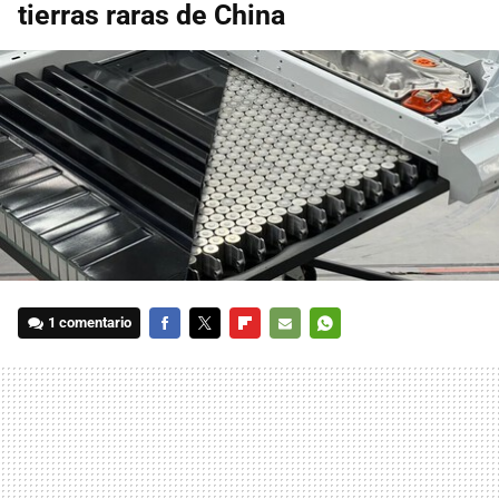
tierras raras de China
1 comentario
FACEBOOK
TWITTER
FLIPBOARD
E-
WHATSAPP
MAIL