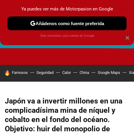
Ya puedes ver más de Motorpasion en Google
Añádenos como fuente preferida
Solo necesitas una cuenta de Google
×
FUTURO URBANO
EN MOVIMIENTO
ENERGÍA
SEGURI
HOY SE HABLA DE
Famosos
Seguridad
Calor
China
Google Maps
Xi
Japón va a invertir millones en una
complicadísima mina de níquel y
cobalto en el fondo del océano.
Objetivo: huir del monopolio de