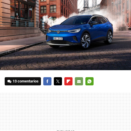
13 comentarios
FACEBOOK
TWITTER
FLIPBOARD
E-
WHATSAPP
MAIL