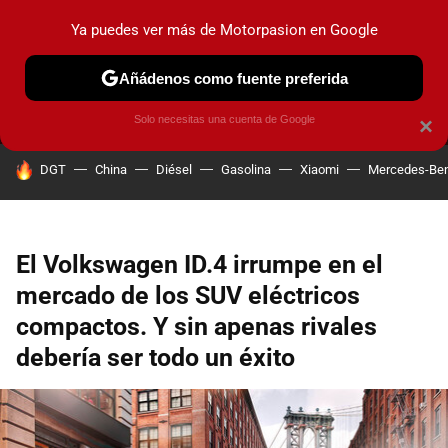
Ya puedes ver más de Motorpasion en Google
MENÚ
NUEVO
Añádenos como fuente preferida
PRUEBAS
COCHES ELÉCTRICOS
OBSERVATORIO
F1
Solo necesitas una cuenta de Google
×
HOY SE HABLA DE
DGT
China
Diésel
Gasolina
Xiaomi
Mercedes-Be
El Volkswagen ID.4 irrumpe en el
mercado de los SUV eléctricos
compactos. Y sin apenas rivales
debería ser todo un éxito