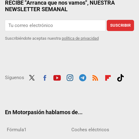
RECIBE "Arranca que nos vamos", NUESTRA
NEWSLETTER SEMANAL
SUSCRIBIR
Suscribiéndote aceptas nuestra
política de privacidad
Síguenos
Twit
Fac
Yout
Inst
Tele
RSS
Flip
Tikt
ter
ebo
ube
agra
gra
boar
ok
ok
m
m
d
En Motorpasión hablamos de...
Fórmula1
Coches eléctricos