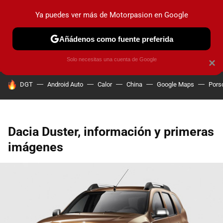
Ya puedes ver más de Motorpasion en Google
PRUEBAS
COCHES ELÉCTRICOS
OBSERVATORIO
F1
Añádenos como fuente preferida
Solo necesitas una cuenta de Google
×
HOY SE HABLA DE
DGT
Android Auto
Calor
China
Google Maps
Pors
Dacia Duster, información y primeras
imágenes