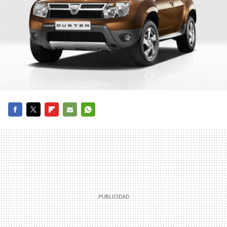
FACEBOOK
TWITTER
FLIPBOARD
E-
WHATSAPP
MAIL