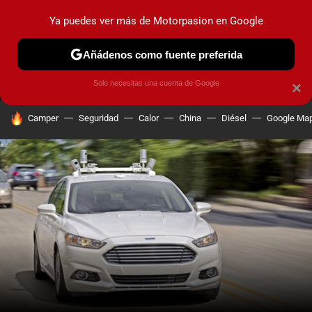
Ya puedes ver más de Motorpasion en Google
MENÚ
NUEVO
Añádenos como fuente preferida
PRUEBAS
COCHES ELÉCTRICOS
OBSERVATORIO
F1
Solo necesitas una cuenta de Google
×
HOY SE HABLA DE
Camper
Seguridad
Calor
China
Diésel
Google Ma