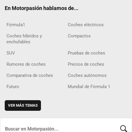
ok
m
m
d
En Motorpasión hablamos de...
Fórmula1
Coches eléctricos
Coches híbridos y
Compactos
enchufables
SUV
Pruebas de coches
Rumores de coches
Precios de coches
Comparativa de coches
Coches autónomos
Futuro
Mundial de Fórmula 1
VER MÁS TEMAS