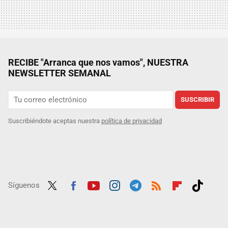
RECIBE "Arranca que nos vamos", NUESTRA
NEWSLETTER SEMANAL
SUSCRIBIR
Suscribiéndote aceptas nuestra
política de privacidad
Síguenos
Twit
Fac
Yout
Inst
Tele
RSS
Flip
Tikt
ter
ebo
ube
agra
gra
boar
ok