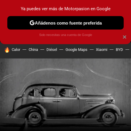
Ya puedes ver más de Motorpasion en Google
MENÚ
NUEVO
Añádenos como fuente preferida
PRUEBAS
COCHES ELÉCTRICOS
OBSERVATORIO
F1
Solo necesitas una cuenta de Google
×
HOY SE HABLA DE
Calor
China
Diésel
Google Maps
Xiaomi
BYD