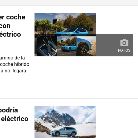
er coche
 con
éctrico
FOTOS
camino de la
 coche híbrido
a no llegará
podría
eléctrico