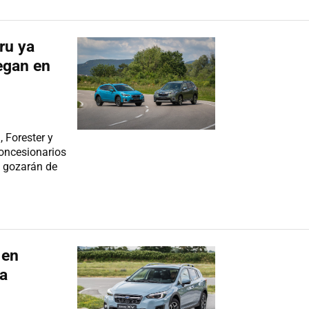
ru ya
legan en
 Forester y
concesionarios
y gozarán de
 en
la