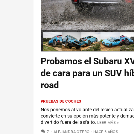
Probamos el Subaru XV
de cara para un SUV hí
road
PRUEBAS DE COCHES
Nos ponemos al volante del recién actualiza
convierte en su opción más potente y demu
divertido fuera del asfalto.
LEER MÁS »
COMENTARIOS
7
ALEJANDRA OTERO
HACE 6 AÑOS