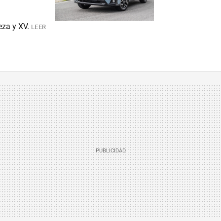
eza y XV.
LEER