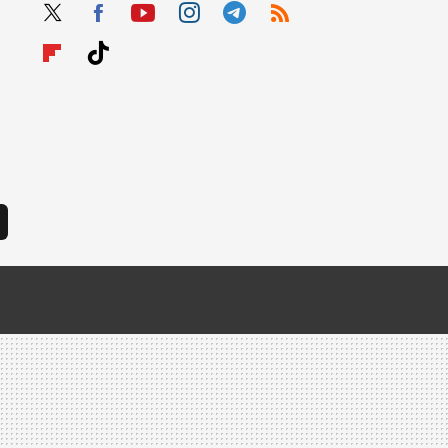
Twit
Fac
Yout
Inst
Tele
RSS
ter
ebo
ube
agra
gra
Flip
Tikt
ok
m
m
boar
ok
d