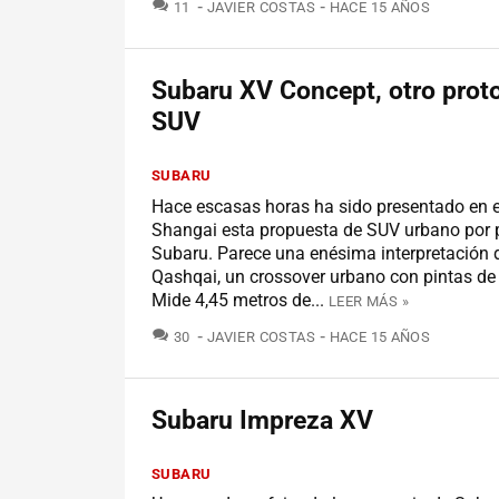
COMENTARIOS
11
JAVIER COSTAS
HACE 15 AÑOS
Subaru XV Concept, otro proto
SUV
SUBARU
Hace escasas horas ha sido presentado en e
Shangai esta propuesta de SUV urbano por 
Subaru. Parece una enésima interpretación 
Qashqai, un crossover urbano con pintas d
Mide 4,45 metros de...
LEER MÁS »
COMENTARIOS
30
JAVIER COSTAS
HACE 15 AÑOS
Subaru Impreza XV
SUBARU