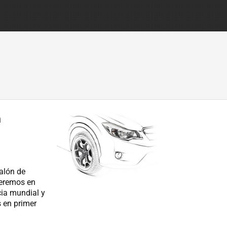
n
alón de
veremos en
cia mundial y
 en primer