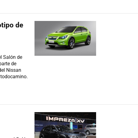
tipo de
l Salón de
parte de
del Nissan
e todocamino.