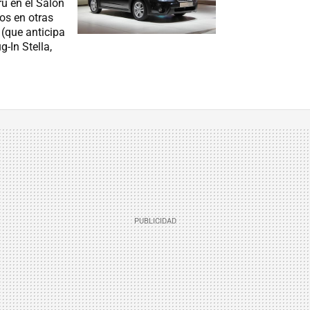
u en el Salón
os en otras
(que anticipa
-In Stella,