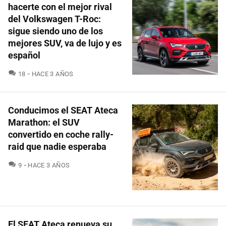
hacerte con el mejor rival
del Volkswagen T-Roc:
sigue siendo uno de los
mejores SUV, va de lujo y es
español
COMENTARIOS
18
HACE 3 AÑOS
Conducimos el SEAT Ateca
Marathon: el SUV
convertido en coche rally-
raid que nadie esperaba
COMENTARIOS
9
HACE 3 AÑOS
El SEAT Ateca renueva su