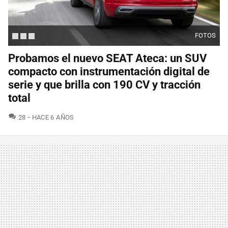
FOTOS
Probamos el nuevo SEAT Ateca: un SUV
compacto con instrumentación digital de
serie y que brilla con 190 CV y tracción
total
COMENTARIOS
28
HACE 6 AÑOS