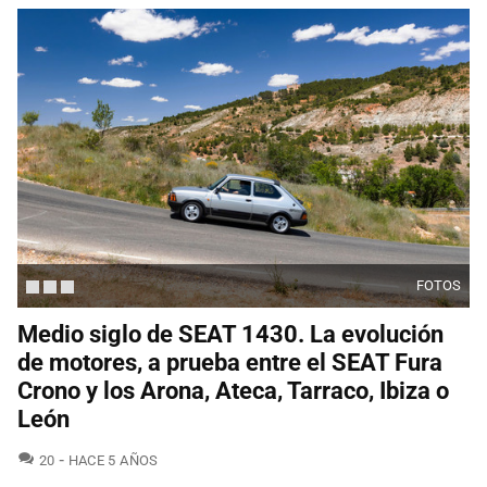
FOTOS
Medio siglo de SEAT 1430. La evolución
de motores, a prueba entre el SEAT Fura
Crono y los Arona, Ateca, Tarraco, Ibiza o
León
COMENTARIOS
20
HACE 5 AÑOS