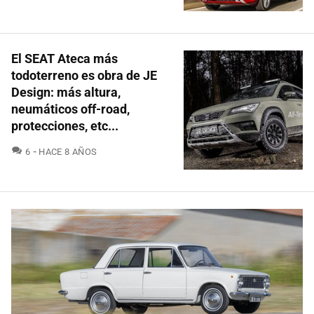
El SEAT Ateca más
todoterreno es obra de JE
Design: más altura,
neumáticos off-road,
protecciones, etc...
COMENTARIOS
6
HACE 8 AÑOS