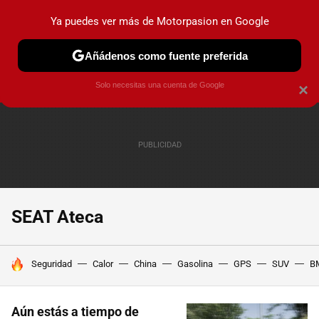
Ya puedes ver más de Motorpasion en Google
PRUEBAS
COCHES ELÉCTRICOS
OBSERVATORIO
F1
Añádenos como fuente preferida
Solo necesitas una cuenta de Google
×
SEAT Ateca
HOY SE HABLA DE
Seguridad
Calor
China
Gasolina
GPS
SUV
B
Aún estás a tiempo de