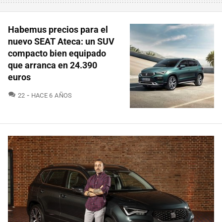
Habemus precios para el
nuevo SEAT Ateca: un SUV
compacto bien equipado
que arranca en 24.390
euros
COMENTARIOS
22
HACE 6 AÑOS