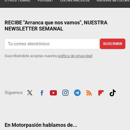
OTROS TEMAS:
Fórmula1
Coches eléctricos
Rumores de coches
RECIBE "Arranca que nos vamos", NUESTRA
NEWSLETTER SEMANAL
SUSCRIBIR
Suscribiéndote aceptas nuestra
política de privacidad
Síguenos
Twit
Fac
Yout
Inst
Tele
RSS
Flip
Tikt
ter
ebo
ube
agra
gra
boar
ok
ok
m
m
d
En Motorpasión hablamos de...