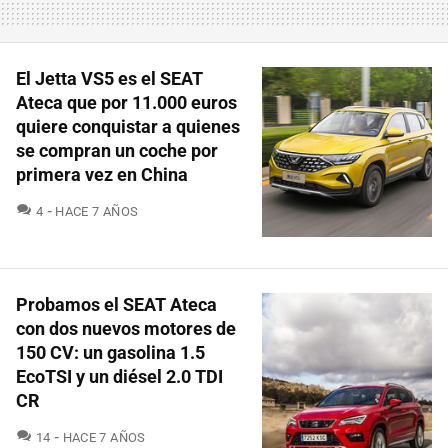
El Jetta VS5 es el SEAT
Ateca que por 11.000 euros
quiere conquistar a quienes
se compran un coche por
primera vez en China
COMENTARIOS
4
HACE 7 AÑOS
Probamos el SEAT Ateca
con dos nuevos motores de
150 CV: un gasolina 1.5
EcoTSI y un diésel 2.0 TDI
CR
COMENTARIOS
14
HACE 7 AÑOS