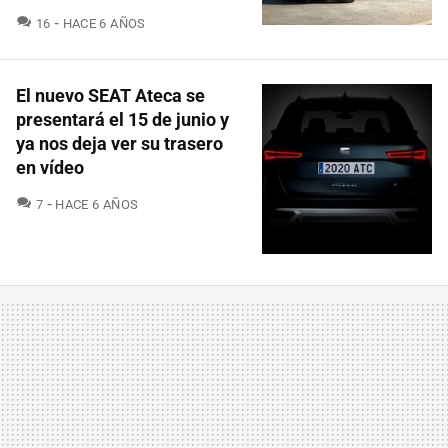
COMENTARIOS
16
HACE 6 AÑOS
El nuevo SEAT Ateca se
presentará el 15 de junio y
ya nos deja ver su trasero
en vídeo
COMENTARIOS
7
HACE 6 AÑOS