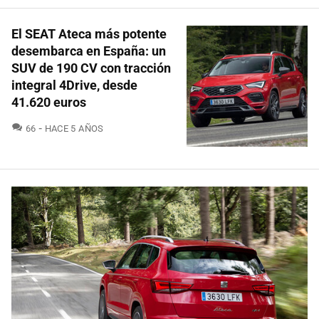
El SEAT Ateca más potente
desembarca en España: un
SUV de 190 CV con tracción
integral 4Drive, desde
41.620 euros
COMENTARIOS
66
HACE 5 AÑOS