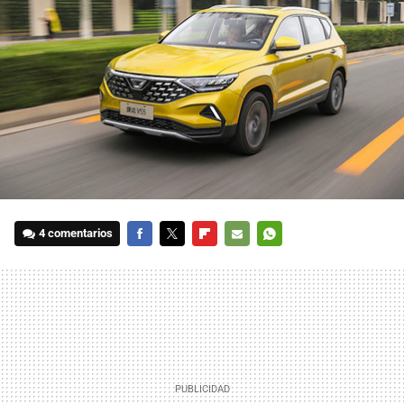
4 comentarios
FACEBOOK
TWITTER
FLIPBOARD
E-
WHATSAPP
MAIL