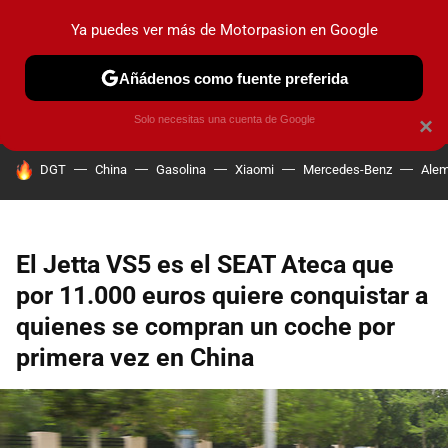
Ya puedes ver más de Motorpasion en Google
PRUEBAS
COCHES ELÉCTRICOS
OBSERVATORIO
F1
Añádenos como fuente preferida
Solo necesitas una cuenta de Google
×
HOY SE HABLA DE
DGT
China
Gasolina
Xiaomi
Mercedes-Benz
Alem
El Jetta VS5 es el SEAT Ateca que
por 11.000 euros quiere conquistar a
quienes se compran un coche por
primera vez en China