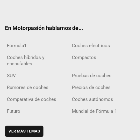
Twit
Fac
Yout
Inst
Tele
RSS
Flip
Tikt
ter
ebo
ube
agra
gra
boar
ok
ok
m
m
d
En Motorpasión hablamos de...
Fórmula1
Coches eléctricos
Coches híbridos y
Compactos
enchufables
SUV
Pruebas de coches
Rumores de coches
Precios de coches
Comparativa de coches
Coches autónomos
Futuro
Mundial de Fórmula 1
VER MÁS TEMAS