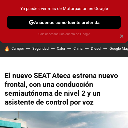
Ya puedes ver más de Motorpasion en Google
PRUEBAS
COCHES ELÉCTRICOS
OBSERVATORIO
F1
Añádenos como fuente preferida
Solo necesitas una cuenta de Google
×
HOY SE HABLA DE
Camper
Seguridad
Calor
China
Diésel
Google Ma
El nuevo SEAT Ateca estrena nuevo
frontal, con una conducción
semiautónoma de nivel 2 y un
asistente de control por voz