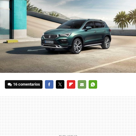
16 comentarios
FACEBOOK
TWITTER
FLIPBOARD
E-
WHATSAPP
MAIL