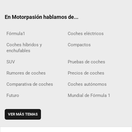
ter
ebo
ube
agra
gra
boar
ok
ok
m
m
d
En Motorpasión hablamos de...
Fórmula1
Coches eléctricos
Coches híbridos y
Compactos
enchufables
SUV
Pruebas de coches
Rumores de coches
Precios de coches
Comparativa de coches
Coches autónomos
Futuro
Mundial de Fórmula 1
VER MÁS TEMAS