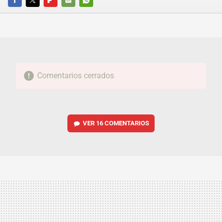
FACEBOOK
TWITTER
FLIPBOARD
E-
WHATSAPP
MAIL
Comentarios cerrados
VER
16 COMENTARIOS