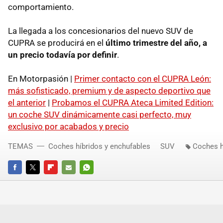
comportamiento.
La llegada a los concesionarios del nuevo SUV de
CUPRA se producirá en el
último trimestre del año, a
un precio todavía por definir
.
En Motorpasión |
Primer contacto con el CUPRA León:
más sofisticado, premium y de aspecto deportivo que
el anterior
|
Probamos el CUPRA Ateca Limited Edition:
un coche SUV dinámicamente casi perfecto, muy
exclusivo por acabados y precio
TEMAS
Coches híbridos y enchufables
SUV
Coches h
FACEBOOK
TWITTER
FLIPBOARD
E-
WHATSAPP
MAIL