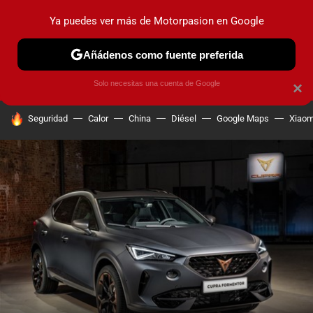
Ya puedes ver más de Motorpasion en Google
PRUEBAS
COCHES ELÉCTRICOS
OBSERVATORIO
F1
Añádenos como fuente preferida
Solo necesitas una cuenta de Google
×
HOY SE HABLA DE
Seguridad
Calor
China
Diésel
Google Maps
Xiaom