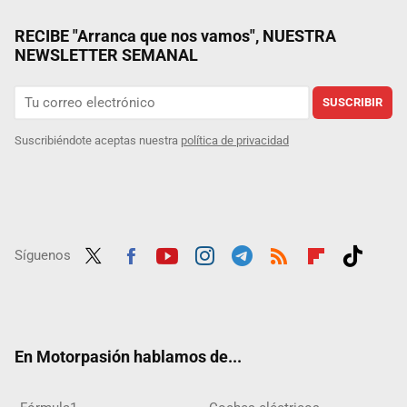
RECIBE "Arranca que nos vamos", NUESTRA
NEWSLETTER SEMANAL
SUSCRIBIR
Suscribiéndote aceptas nuestra
política de privacidad
Síguenos
Twit
Fac
Yout
Inst
Tele
RSS
Flip
Tikt
ter
ebo
ube
agra
gra
boar
ok
ok
m
m
d
En Motorpasión hablamos de...