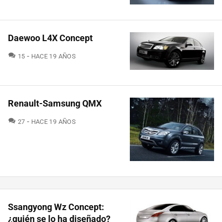
Daewoo L4X Concept
COMENTARIOS
15
HACE 19 AÑOS
Renault-Samsung QMX
COMENTARIOS
27
HACE 19 AÑOS
Ssangyong Wz Concept:
¿quién se lo ha diseñado?