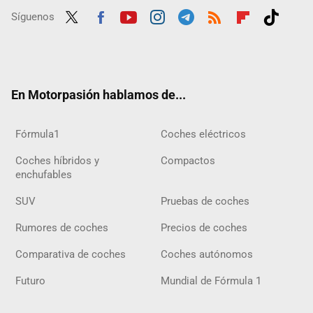
Síguenos
Twit
Fac
Yout
Inst
Tele
RSS
Flip
Tikt
ter
ebo
ube
agra
gra
boar
ok
ok
m
m
d
En Motorpasión hablamos de...
Fórmula1
Coches eléctricos
Coches híbridos y
Compactos
enchufables
SUV
Pruebas de coches
Rumores de coches
Precios de coches
Comparativa de coches
Coches autónomos
Futuro
Mundial de Fórmula 1