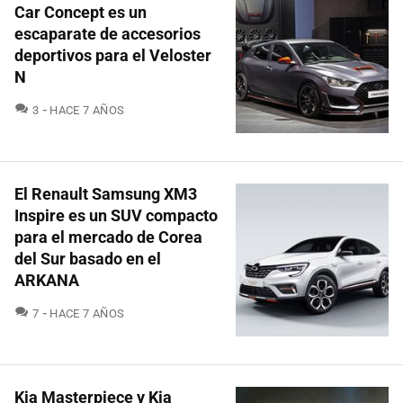
Car Concept es un
escaparate de accesorios
deportivos para el Veloster
N
COMENTARIOS
3
HACE 7 AÑOS
El Renault Samsung XM3
Inspire es un SUV compacto
para el mercado de Corea
del Sur basado en el
ARKANA
COMENTARIOS
7
HACE 7 AÑOS
Kia Masterpiece y Kia