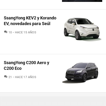
SsangYong KEV2 y Korando
EV, novedades para Seúl
COMENTARIOS
10
HACE 15 AÑOS
SsangYong C200 Aero y
C200 Eco
COMENTARIOS
21
HACE 17 AÑOS