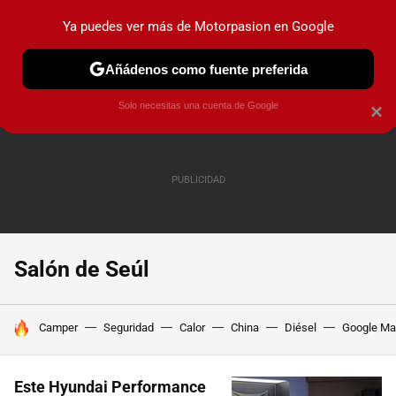
Ya puedes ver más de Motorpasion en Google
PRUEBAS
COCHES ELÉCTRICOS
OBSERVATORIO
F1
Añádenos como fuente preferida
Solo necesitas una cuenta de Google
×
Salón de Seúl
HOY SE HABLA DE
Camper
Seguridad
Calor
China
Diésel
Google M
Este Hyundai Performance