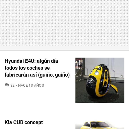
Hyundai E4U: algún día
todos los coches se
fabricarán así (guiño, guiño)
COMENTARIOS
32
HACE 13 AÑOS
Kia CUB concept