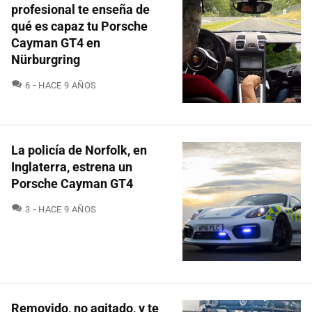
profesional te enseña de
qué es capaz tu Porsche
Cayman GT4 en
Nürburgring
COMENTARIOS
6
HACE 9 AÑOS
La policía de Norfolk, en
Inglaterra, estrena un
Porsche Cayman GT4
COMENTARIOS
3
HACE 9 AÑOS
Removido, no agitado, y te