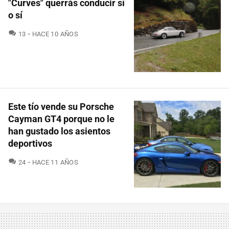
"Curves" querrás conducir sí
o sí
COMENTARIOS
13
HACE 10 AÑOS
Este tío vende su Porsche
Cayman GT4 porque no le
han gustado los asientos
deportivos
COMENTARIOS
24
HACE 11 AÑOS