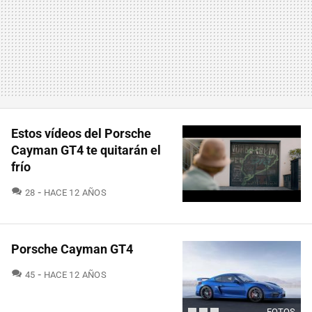
Estos vídeos del Porsche
Cayman GT4 te quitarán el
frío
COMENTARIOS
28
HACE 12 AÑOS
Porsche Cayman GT4
COMENTARIOS
45
HACE 12 AÑOS
FOTOS