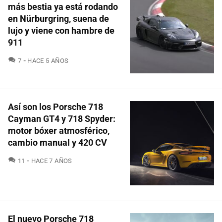
más bestia ya está rodando
en Nürburgring, suena de
lujo y viene con hambre de
911
COMENTARIOS
7
HACE 5 AÑOS
Así son los Porsche 718
Cayman GT4 y 718 Spyder:
motor bóxer atmosférico,
cambio manual y 420 CV
COMENTARIOS
11
HACE 7 AÑOS
El nuevo Porsche 718