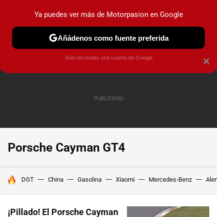
Ya puedes ver más de Motorpasion en Google
PRUEBAS
COCHES ELÉCTRICOS
OBSERVATORIO
F1
Añádenos como fuente preferida
Solo necesitas una cuenta de Google
×
Porsche Cayman GT4
HOY SE HABLA DE
DGT
China
Gasolina
Xiaomi
Mercedes-Benz
Ale
¡Pillado! El Porsche Cayman