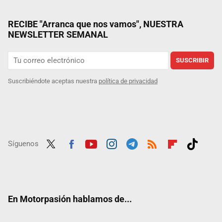
RECIBE "Arranca que nos vamos", NUESTRA
NEWSLETTER SEMANAL
SUSCRIBIR
Suscribiéndote aceptas nuestra
política de privacidad
Síguenos
Twit
Fac
Yout
Inst
Tele
RSS
Flip
Tikt
ter
ebo
ube
agra
gra
boar
ok
ok
m
m
d
En Motorpasión hablamos de...