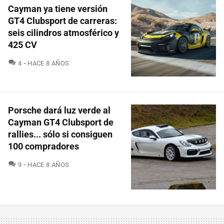
Cayman ya tiene versión
GT4 Clubsport de carreras:
seis cilindros atmosférico y
425 CV
COMENTARIOS
4
HACE 8 AÑOS
Porsche dará luz verde al
Cayman GT4 Clubsport de
rallies... sólo si consiguen
100 compradores
COMENTARIOS
9
HACE 8 AÑOS