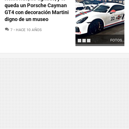
queda un Porsche Cayman
GT4 con decoración Martini
digno de un museo
COMENTARIOS
7
HACE 10 AÑOS
FOTOS