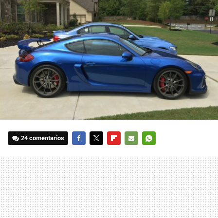
24 comentarios
FACEBOOK
TWITTER
FLIPBOARD
E-
WHATSAPP
MAIL