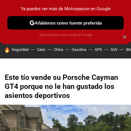
Ya puedes ver más de Motorpasion en Google
PRUEBAS
COCHES ELÉCTRICOS
OBSERVATORIO
F1
Añádenos como fuente preferida
Solo necesitas una cuenta de Google
×
HOY SE HABLA DE
Seguridad
Calor
China
Gasolina
GPS
SUV
B
Este tío vende su Porsche Cayman
GT4 porque no le han gustado los
asientos deportivos