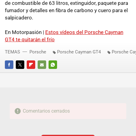
de combustible de 63 litros, extinguidor, paquete para
fumador y detalles en fibra de carbono y cuero para el
salpicadero.
En Motorpasión |
Estos vídeos del Porsche Cayman
GT4 te quitarán el frío
TEMAS
Porsche
Porsche Cayman GT4
Porsche C
FACEBOOK
TWITTER
FLIPBOARD
E-
WHATSAPP
MAIL
Comentarios cerrados