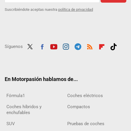
Suscribiéndote aceptas nuestra
política de privacidad
Síguenos
Twit
Fac
Yout
Inst
Tele
RSS
Flip
Tikt
ter
ebo
ube
agra
gra
boar
ok
ok
m
m
d
En Motorpasión hablamos de...
Fórmula1
Coches eléctricos
Coches híbridos y
Compactos
enchufables
SUV
Pruebas de coches