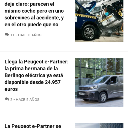
deja claro: parecen el
mismo coche pero en uno
sobrevives al accidente, y
en el otro puede que no
COMENTARIOS
11
HACE 3 AÑOS
Llega la Peugeot e-Partner:
la prima hermana de la
Berlingo eléctrica ya está
disponible desde 24.957
euros
COMENTARIOS
2
HACE 5 AÑOS
La Peugeot e-Partner se