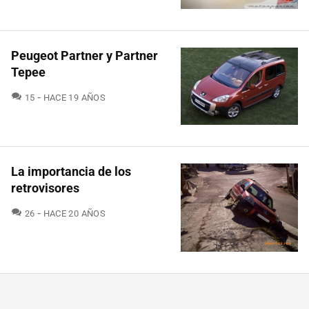
Peugeot Partner y Partner
Tepee
COMENTARIOS
15
HACE 19 AÑOS
La importancia de los
retrovisores
COMENTARIOS
26
HACE 20 AÑOS