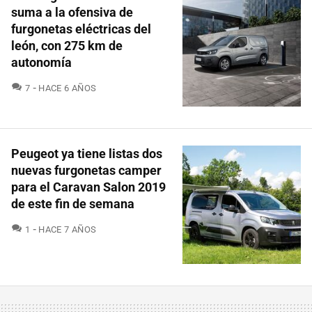
suma a la ofensiva de
furgonetas eléctricas del
león, con 275 km de
autonomía
COMENTARIOS
7
HACE 6 AÑOS
Peugeot ya tiene listas dos
nuevas furgonetas camper
para el Caravan Salon 2019
de este fin de semana
COMENTARIOS
1
HACE 7 AÑOS