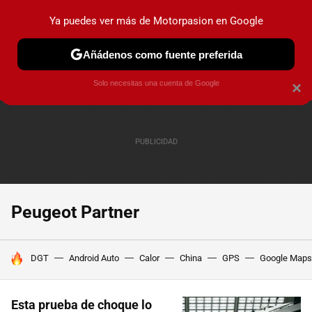
Ya puedes ver más de Motorpasion en Google
PRUEBAS
COCHES ELÉCTRICOS
OBSERVATORIO
F1
Añádenos como fuente preferida
Solo necesitas una cuenta de Google
×
Peugeot Partner
HOY SE HABLA DE
DGT
Android Auto
Calor
China
GPS
Google Maps
Esta prueba de choque lo