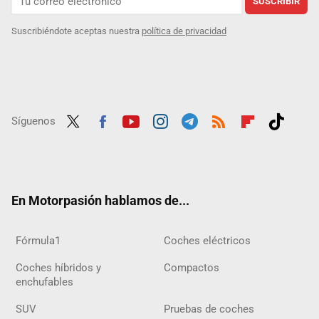
SUSCRIBIR
Suscribiéndote aceptas nuestra
política de privacidad
Síguenos
Twit
Fac
Yout
Inst
Tele
RSS
Flip
Tikt
ter
ebo
ube
agra
gra
boar
ok
ok
m
m
d
En Motorpasión hablamos de...
Fórmula1
Coches eléctricos
Coches híbridos y
Compactos
enchufables
SUV
Pruebas de coches