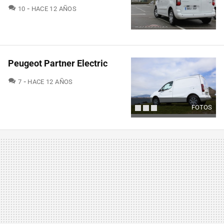
COMENTARIOS
10
HACE 12 AÑOS
Peugeot Partner Electric
COMENTARIOS
7
HACE 12 AÑOS
FOTOS