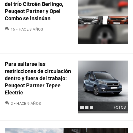
del trío Citroën Berlingo,
Peugeot Partner y Opel
Combo se insinúan
COMENTARIOS
16
HACE 8 AÑOS
Para saltarse las
restricciones de circulación
dentro y fuera del trabajo:
Peugeot Partner Tepee
Electric
COMENTARIOS
2
HACE 9 AÑOS
FOTOS