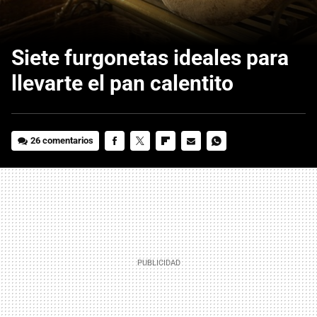
Siete furgonetas ideales para
llevarte el pan calentito
26 comentarios
FACEBOOK
TWITTER
FLIPBOARD
E-
WHATSAPP
MAIL