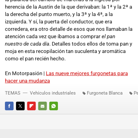
herencia de la Austin de la que derivaban: la 1ª y la 2ª a
la derecha del punto muerto, y la 3ª y la 4ª, a la
izquierda. Y sí, la puerta del conductor, que era
corredera, era otro detalle de esos que nos llamaban la
atención cada vez que íbamos a comprar
el pan
nuestro de cada día
. Detalles todos ellos de toma pan y
moja en esta recopilación tan suculenta y aromática
como el pan recién hecho.
En Motorpasión |
Las nueve mejores furgonetas para
hacer una mudanza
TEMAS
Vehículos industriales
Furgoneta Blanca
P
FACEBOOK
TWITTER
FLIPBOARD
E-
WHATSAPP
MAIL