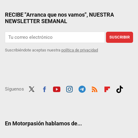
RECIBE "Arranca que nos vamos", NUESTRA
NEWSLETTER SEMANAL
SUSCRIBIR
Suscribiéndote aceptas nuestra
política de privacidad
Síguenos
Twit
Fac
Yout
Inst
Tele
RSS
Flip
Tikt
ter
ebo
ube
agra
gra
boar
ok
ok
m
m
d
En Motorpasión hablamos de...