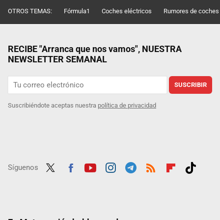
OTROS TEMAS:
Fórmula1
Coches eléctricos
Rumores de coches
RECIBE "Arranca que nos vamos", NUESTRA
NEWSLETTER SEMANAL
SUSCRIBIR
Suscribiéndote aceptas nuestra
política de privacidad
Síguenos
Twit
Fac
Yout
Inst
Tele
RSS
Flip
Tikt
ter
ebo
ube
agra
gra
boar
ok
ok
m
m
d