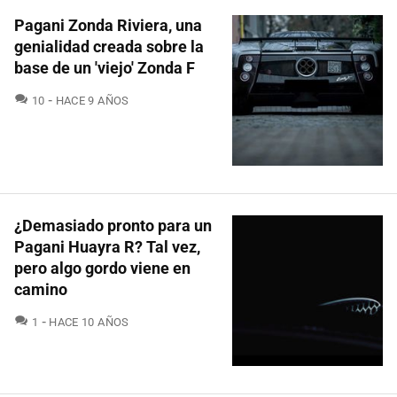
Pagani Zonda Riviera, una
genialidad creada sobre la
base de un 'viejo' Zonda F
COMENTARIOS
10
HACE 9 AÑOS
¿Demasiado pronto para un
Pagani Huayra R? Tal vez,
pero algo gordo viene en
camino
COMENTARIOS
1
HACE 10 AÑOS