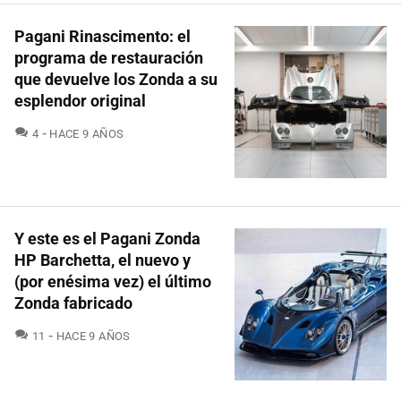
Pagani Rinascimento: el
programa de restauración
que devuelve los Zonda a su
esplendor original
COMENTARIOS
4
HACE 9 AÑOS
Y este es el Pagani Zonda
HP Barchetta, el nuevo y
(por enésima vez) el último
Zonda fabricado
COMENTARIOS
11
HACE 9 AÑOS