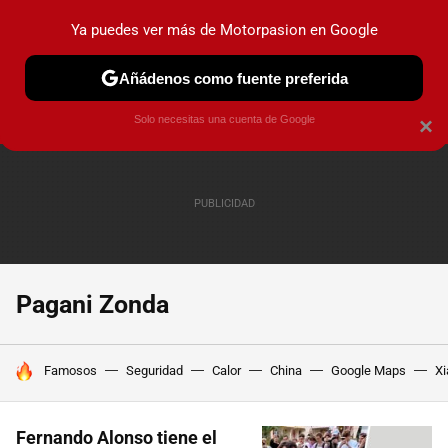
Ya puedes ver más de Motorpasion en Google
PRUEBAS
COCHES ELÉCTRICOS
OBSERVATORIO
F1
Añádenos como fuente preferida
Solo necesitas una cuenta de Google
×
Pagani Zonda
HOY SE HABLA DE
Famosos
Seguridad
Calor
China
Google Maps
Xi
Fernando Alonso tiene el