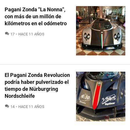
Pagani Zonda "La Nonna",
con más de un millón de
kilómetros en el odómetro
COMENTARIOS
17
HACE 11 AÑOS
El Pagani Zonda Revolucion
podría haber pulverizado el
tiempo de Nürburgring
Nordschleife
COMENTARIOS
14
HACE 11 AÑOS