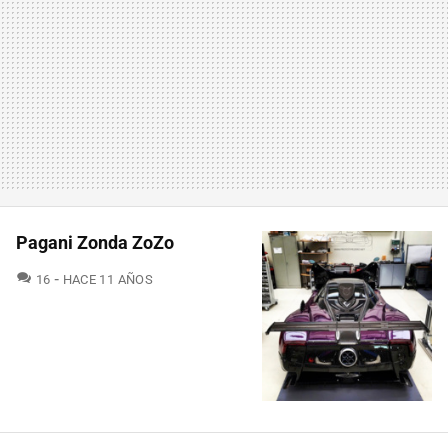
Pagani Zonda ZoZo
COMENTARIOS
16
HACE 11 AÑOS