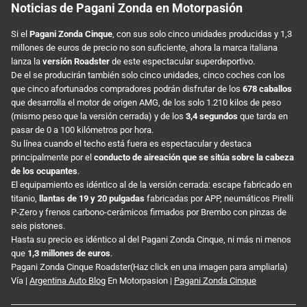
Noticias de Pagani Zonda en Motorpasión
Si el
Pagani Zonda Cinque
, con sus solo cinco unidades producidas y 1,3
millones de euros de precio no son suficiente, ahora la marca italiana
lanza la
versión Roadster
de este espectacular superdeportivo.
De el se producirán también solo cinco unidades, cinco coches con los
que cinco afortunados compradores podrán disfrutar de los
678 caballos
que desarrolla el motor de origen AMG, de los solo 1.210 kilos de peso
(mismo peso que la versión cerrada) y de los
3,4 segundos
que tarda en
pasar de 0 a 100 kilómetros por hora.
Su línea cuando el techo está fuera es espectacular y destaca
principalmente por el
conducto de aireación que se sitúa sobre la cabeza
de los ocupantes
.
El equipamiento es idéntico al de la versión cerrada: escape fabricado en
titanio,
llantas de 19 y 20 pulgadas
fabricadas por APP, neumáticos Pirelli
P-Zero y frenos carbono-cerámicos firmados por Brembo con pinzas de
seis pistones.
Hasta su precio es idéntico al del Pagani Zonda Cinque, ni más ni menos
que
1,3 millones de euros
.
Pagani Zonda Cinque Roadster(Haz click en una imagen para ampliarla)
Vía |
Argentina Auto Blog
En Motorpasion |
Pagani Zonda Cinque