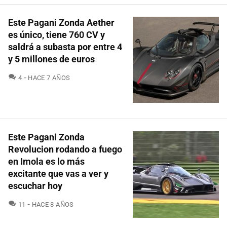
Este Pagani Zonda Aether
es único, tiene 760 CV y
saldrá a subasta por entre 4
y 5 millones de euros
COMENTARIOS
4
HACE 7 AÑOS
Este Pagani Zonda
Revolucion rodando a fuego
en Imola es lo más
excitante que vas a ver y
escuchar hoy
COMENTARIOS
11
HACE 8 AÑOS