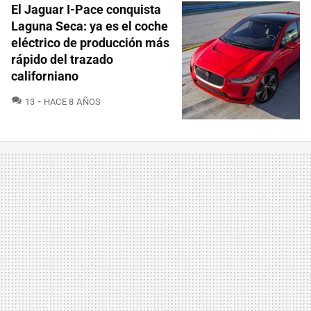
El Jaguar I-Pace conquista
Laguna Seca: ya es el coche
eléctrico de producción más
rápido del trazado
californiano
COMENTARIOS
13
HACE 8 AÑOS