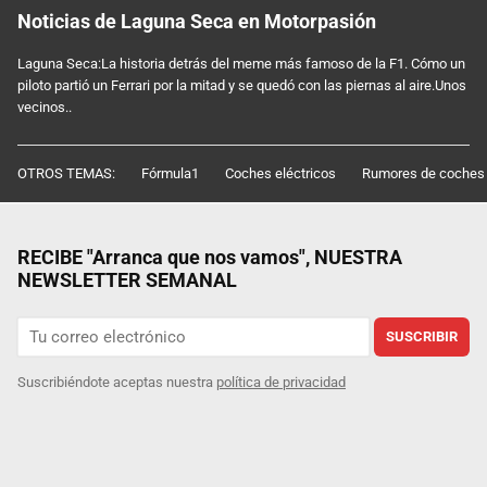
Noticias de Laguna Seca en Motorpasión
Laguna Seca:La historia detrás del meme más famoso de la F1. Cómo un
piloto partió un Ferrari por la mitad y se quedó con las piernas al aire.Unos
vecinos..
OTROS TEMAS:
Fórmula1
Coches eléctricos
Rumores de coches
RECIBE "Arranca que nos vamos", NUESTRA
NEWSLETTER SEMANAL
SUSCRIBIR
Suscribiéndote aceptas nuestra
política de privacidad