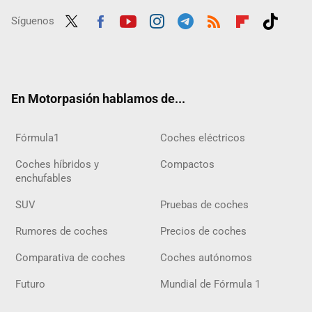
Síguenos
Twit
Fac
Yout
Inst
Tele
RSS
Flip
Tikt
ter
ebo
ube
agra
gra
boar
ok
ok
m
m
d
En Motorpasión hablamos de...
Fórmula1
Coches eléctricos
Coches híbridos y
Compactos
enchufables
SUV
Pruebas de coches
Rumores de coches
Precios de coches
Comparativa de coches
Coches autónomos
Futuro
Mundial de Fórmula 1