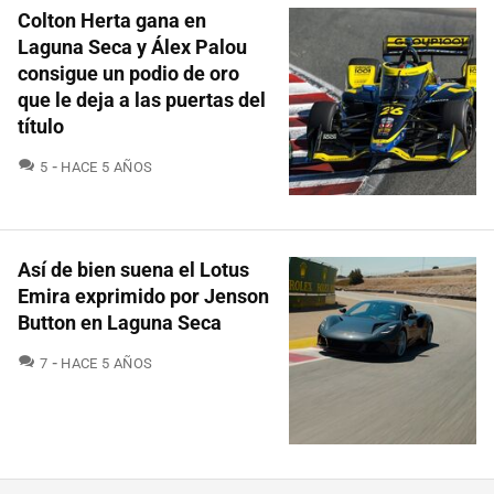
Colton Herta gana en
Laguna Seca y Álex Palou
consigue un podio de oro
que le deja a las puertas del
título
COMENTARIOS
5
HACE 5 AÑOS
Así de bien suena el Lotus
Emira exprimido por Jenson
Button en Laguna Seca
COMENTARIOS
7
HACE 5 AÑOS