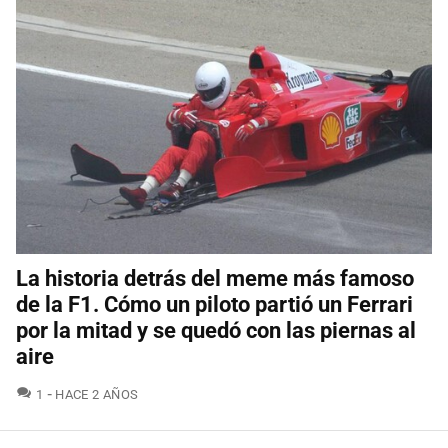
La historia detrás del meme más famoso
de la F1. Cómo un piloto partió un Ferrari
por la mitad y se quedó con las piernas al
aire
COMENTARIOS
1
HACE 2 AÑOS