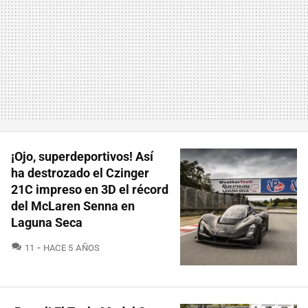
¡Ojo, superdeportivos! Así
ha destrozado el Czinger
21C impreso en 3D el récord
del McLaren Senna en
Laguna Seca
COMENTARIOS
11
HACE 5 AÑOS