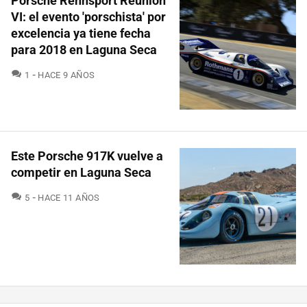
Porsche Rennsport Reunion
VI: el evento 'porschista' por
excelencia ya tiene fecha
para 2018 en Laguna Seca
COMENTARIOS
1
HACE 9 AÑOS
Este Porsche 917K vuelve a
competir en Laguna Seca
COMENTARIOS
5
HACE 11 AÑOS