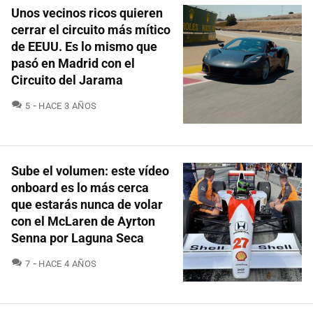
Unos vecinos ricos quieren
cerrar el circuito más mítico
de EEUU. Es lo mismo que
pasó en Madrid con el
Circuito del Jarama
COMENTARIOS
5
HACE 3 AÑOS
Sube el volumen: este vídeo
onboard es lo más cerca
que estarás nunca de volar
con el McLaren de Ayrton
Senna por Laguna Seca
COMENTARIOS
7
HACE 4 AÑOS