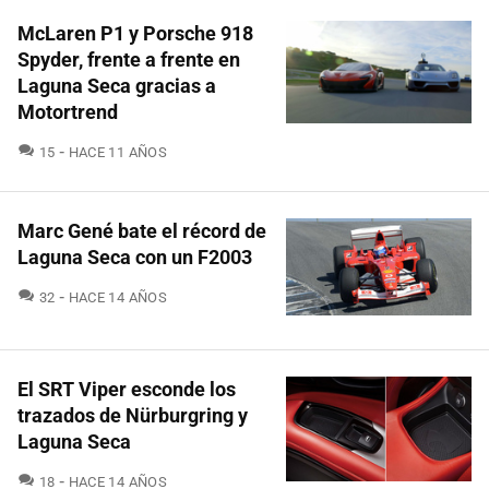
McLaren P1 y Porsche 918
Spyder, frente a frente en
Laguna Seca gracias a
Motortrend
COMENTARIOS
15
HACE 11 AÑOS
Marc Gené bate el récord de
Laguna Seca con un F2003
COMENTARIOS
32
HACE 14 AÑOS
El SRT Viper esconde los
trazados de Nürburgring y
Laguna Seca
COMENTARIOS
18
HACE 14 AÑOS