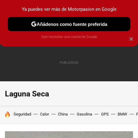
Ya puedes ver más de Motorpasion en Google
PRUEBAS
COCHES ELÉCTRICOS
OBSERVATORIO
F1
Añádenos como fuente preferida
Solo necesitas una cuenta de Google
×
Laguna Seca
HOY SE HABLA DE
Seguridad
Calor
China
Gasolina
GPS
BMW
F