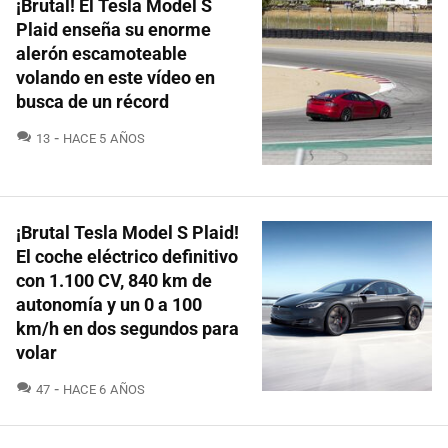
¡Brutal! El Tesla Model S
Plaid enseña su enorme
alerón escamoteable
volando en este vídeo en
busca de un récord
COMENTARIOS
13
HACE 5 AÑOS
¡Brutal Tesla Model S Plaid!
El coche eléctrico definitivo
con 1.100 CV, 840 km de
autonomía y un 0 a 100
km/h en dos segundos para
volar
COMENTARIOS
47
HACE 6 AÑOS