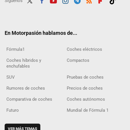
Síguenos
Twit
Fac
Yout
Inst
Tele
RSS
Flip
Tikt
ter
ebo
ube
agra
gra
boar
ok
ok
m
m
d
En Motorpasión hablamos de...
Fórmula1
Coches eléctricos
Coches híbridos y
Compactos
enchufables
SUV
Pruebas de coches
Rumores de coches
Precios de coches
Comparativa de coches
Coches autónomos
Futuro
Mundial de Fórmula 1
VER MÁS TEMAS