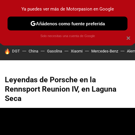
Ya puedes ver más de Motorpasion en Google
PRUEBAS
COCHES ELÉCTRICOS
OBSERVATORIO
F1
Añádenos como fuente preferida
Solo necesitas una cuenta de Google
×
HOY SE HABLA DE
DGT
China
Gasolina
Xiaomi
Mercedes-Benz
Alem
Leyendas de Porsche en la
Rennsport Reunion IV, en Laguna
Seca