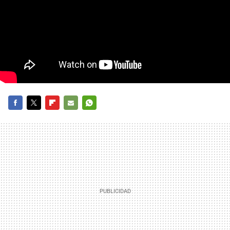
FACEBOOK
TWITTER
FLIPBOARD
E-
WHATSAPP
MAIL