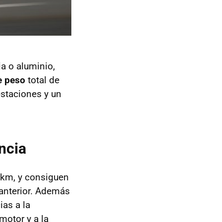
ia o aluminio,
e peso
total de
staciones y un
ncia
 km, y consiguen
anterior. Además
ias a la
motor y a la