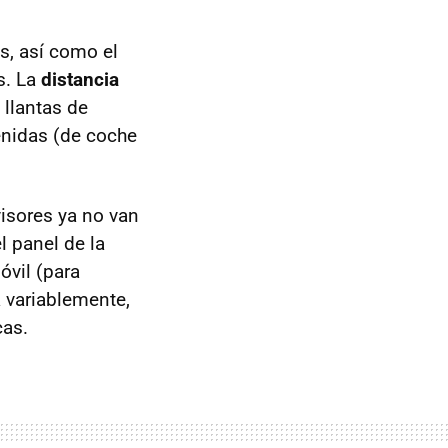
s, así como el
s. La
distancia
 llantas de
enidas (de coche
visores ya no van
l panel de la
óvil (para
 variablemente,
cas.