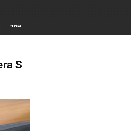
i
Ciudad
era S