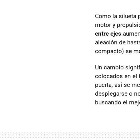
Como la silueta 
motor y propulsi
entre ejes
aument
aleación de hast
compacto) se ma
Un cambio signifi
colocados en el t
puerta, así se m
desplegarse o no
buscando el mejo