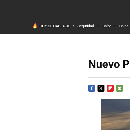
HOY SE HABLA DE
Seguridad
Calor
China
Nuevo P
FACEBOOK
TWITTER
FLIPBOARD
E-
MAIL