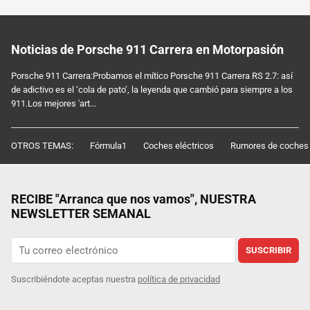
Noticias de Porsche 911 Carrera en Motorpasión
Porsche 911 Carrera:Probamos el mítico Porsche 911 Carrera RS 2.7: así
de adictivo es el ‘cola de pato’, la leyenda que cambió para siempre a los
911.Los mejores 'art...
OTROS TEMAS:
Fórmula1
Coches eléctricos
Rumores de coches
RECIBE "Arranca que nos vamos", NUESTRA
NEWSLETTER SEMANAL
SUSCRIBIR
Suscribiéndote aceptas nuestra
política de privacidad