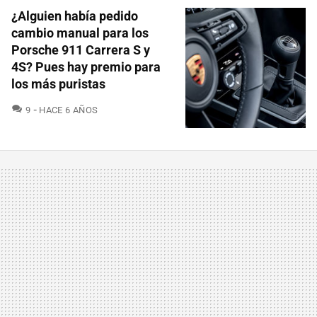
¿Alguien había pedido
cambio manual para los
Porsche 911 Carrera S y
4S? Pues hay premio para
los más puristas
COMENTARIOS
9
HACE 6 AÑOS