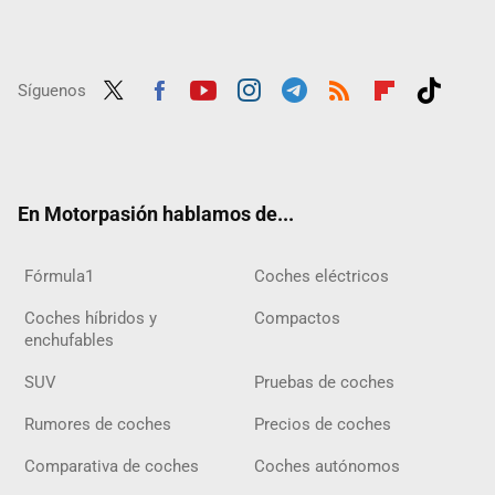
Síguenos
Twit
Fac
Yout
Inst
Tele
RSS
Flip
Tikt
ter
ebo
ube
agra
gra
boar
ok
ok
m
m
d
En Motorpasión hablamos de...
Fórmula1
Coches eléctricos
Coches híbridos y
Compactos
enchufables
SUV
Pruebas de coches
Rumores de coches
Precios de coches
Comparativa de coches
Coches autónomos