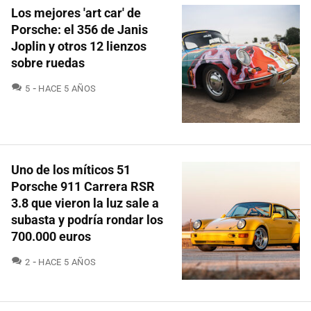
Los mejores 'art car' de
Porsche: el 356 de Janis
Joplin y otros 12 lienzos
sobre ruedas
COMENTARIOS
5
HACE 5 AÑOS
Uno de los míticos 51
Porsche 911 Carrera RSR
3.8 que vieron la luz sale a
subasta y podría rondar los
700.000 euros
COMENTARIOS
2
HACE 5 AÑOS