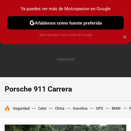
Ya puedes ver más de Motorpasion en Google
PRUEBAS
COCHES ELÉCTRICOS
OBSERVATORIO
F1
Añádenos como fuente preferida
Solo necesitas una cuenta de Google
×
Porsche 911 Carrera
HOY SE HABLA DE
Seguridad
Calor
China
Gasolina
GPS
BMW
F