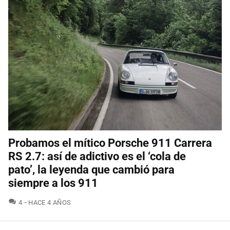
Probamos el mítico Porsche 911 Carrera
RS 2.7: así de adictivo es el ‘cola de
pato’, la leyenda que cambió para
siempre a los 911
COMENTARIOS
4
HACE 4 AÑOS