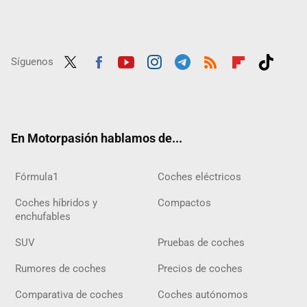
Síguenos
Twit
Fac
Yout
Inst
Tele
RSS
Flip
Tikt
ter
ebo
ube
agra
gra
boar
ok
ok
m
m
d
En Motorpasión hablamos de...
Fórmula1
Coches eléctricos
Coches híbridos y
Compactos
enchufables
SUV
Pruebas de coches
Rumores de coches
Precios de coches
Comparativa de coches
Coches autónomos