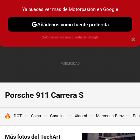
Ya puedes ver más de Motorpasion en Google
PRUEBAS
COCHES ELÉCTRICOS
OBSERVATORIO
F1
Añádenos como fuente preferida
Solo necesitas una cuenta de Google
×
Porsche 911 Carrera S
HOY SE HABLA DE
DGT
China
Gasolina
Xiaomi
Mercedes-Benz
Peu
Más fotos del TechArt