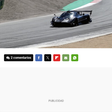
2 comentarios
FACEBOOK
TWITTER
FLIPBOARD
E-
WHATSAPP
MAIL