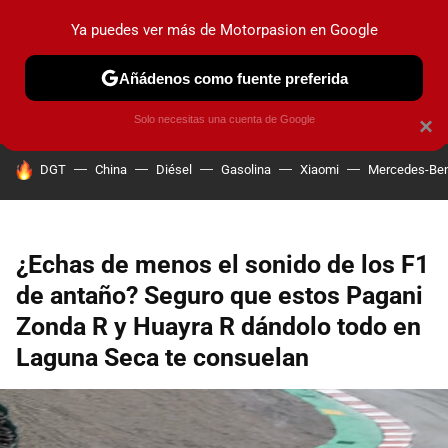
Ya puedes ver más de Motorpasion en Google
PRUEBAS
COCHES ELÉCTRICOS
OBSERVATORIO
F1
Añádenos como fuente preferida
Solo necesitas una cuenta de Google
×
HOY SE HABLA DE
DGT
China
Diésel
Gasolina
Xiaomi
Mercedes-Be
¿Echas de menos el sonido de los F1
de antaño? Seguro que estos Pagani
Zonda R y Huayra R dándolo todo en
Laguna Seca te consuelan