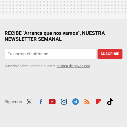
RECIBE "Arranca que nos vamos", NUESTRA
NEWSLETTER SEMANAL
SUSCRIBIR
Suscribiéndote aceptas nuestra
política de privacidad
Síguenos
Twit
Fac
Yout
Inst
Tele
RSS
Flip
Tikt
ter
ebo
ube
agra
gra
boar
ok