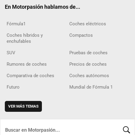
ok
m
m
d
En Motorpasión hablamos de...
Fórmula1
Coches eléctricos
Coches híbridos y
Compactos
enchufables
SUV
Pruebas de coches
Rumores de coches
Precios de coches
Comparativa de coches
Coches autónomos
Futuro
Mundial de Fórmula 1
VER MÁS TEMAS